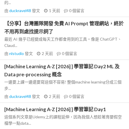
的...
由
duckravel48
發文
1 天前
0
個留言
【分享】台灣團隊開發 免費 AI Prompt 管理網站，終於
不用再到處找提示詞了
最近 AI 幾乎已經變成每天工作都會用到的工具。像是 ChatGPT、
Claud...
由
nlstudio
發文
2 天前
0
個留言
[Machine Learning A-Z [2026] ] 學習筆記 Day2 ML 及
Data pre-processing 概念
一邊要上課一邊還要寫這個不容易! 整個machine learning分成三個
步...
由
duckravel48
發文
2 天前
0
個留言
[Machine Learning A-Z [2026] ] 學習筆記 Day1
這個系列文章是Udemy上的課程延伸，因為我個人想趁著育嬰假空
檔學一點data...