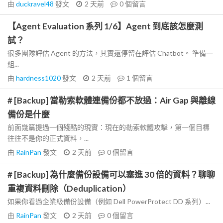
由
duckravel48
發文
2 天前
0
個留言
【Agent Evaluation 系列 1/6】Agent 到底該怎麼測
試？
很多團隊評估 Agent 的方法，其實還停留在評估 Chatbot。 準備一
組...
由
hardness1020
發文
2 天前
1
個留言
# [Backup] 當勒索軟體連備份都不放過：Air Gap 與離線
備份是什麼
前面幾篇提過一個殘酷的現實：現在的勒索軟體攻擊，第一個目標
往往不是你的正式資料，...
由
RainPan
發文
2 天前
0
個留言
# [Backup] 為什麼備份設備可以塞進 30 倍的資料？聊聊
重複資料刪除（Deduplication）
如果你看過企業級備份設備（例如 Dell PowerProtect DD 系列）...
由
RainPan
發文
2 天前
0
個留言