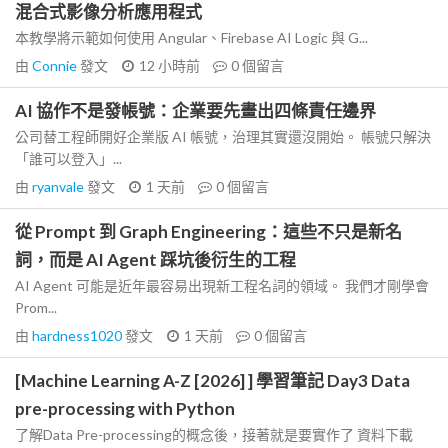
混合式影像分析應用程式
本教學將示範如何使用 Angular、Firebase AI Logic 與 G...
由
Connie
發文
12 小時前
0
個留言
AI 協作不是發帳號：企業要先畫出四條責任邊界
公司替工程師開好企業版 AI 帳號，治理其實還沒開始。 帳號只解決
「誰可以登入」...
由
ryanvale
發文
1 天前
0
個留言
從 Prompt 到 Graph Engineering：這些不只是新名
詞，而是 AI Agent 踩坑後衍生的工程
AI Agent 可能是近年最容易出現新工程名詞的領域。 我們才剛學會
Prom...
由
hardness1020
發文
1 天前
0
個留言
[Machine Learning A-Z [2026] ] 學習筆記 Day3 Data
pre-processing with Python
了解Data Pre-processing的概念後，接著就是要實作了 資料下載