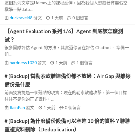
這個系列文章是Udemy上的課程延伸，因為我個人想趁著育嬰假空
檔學一點data...
由
duckravel48
發文
1 天前
0
個留言
【Agent Evaluation 系列 1/6】Agent 到底該怎麼測
試？
很多團隊評估 Agent 的方法，其實還停留在評估 Chatbot。 準備一
組...
由
hardness1020
發文
1 天前
1
個留言
# [Backup] 當勒索軟體連備份都不放過：Air Gap 與離線
備份是什麼
前面幾篇提過一個殘酷的現實：現在的勒索軟體攻擊，第一個目標
往往不是你的正式資料，...
由
RainPan
發文
1 天前
0
個留言
# [Backup] 為什麼備份設備可以塞進 30 倍的資料？聊聊
重複資料刪除（Deduplication）