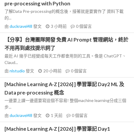
pre-processing with Python
了解Data Pre-processing的概念後，接著就是要實作了 資料下載
的...
由
duckravel48
發文
3 小時前
0
個留言
【分享】台灣團隊開發 免費 AI Prompt 管理網站，終於
不用再到處找提示詞了
最近 AI 幾乎已經變成每天工作都會用到的工具。像是 ChatGPT、
Claud...
由
nlstudio
發文
20 小時前
0
個留言
[Machine Learning A-Z [2026] ] 學習筆記 Day2 ML 及
Data pre-processing 概念
一邊要上課一邊還要寫這個不容易! 整個machine learning分成三個
步...
由
duckravel48
發文
1 天前
0
個留言
[Machine Learning A-Z [2026] ] 學習筆記 Day1