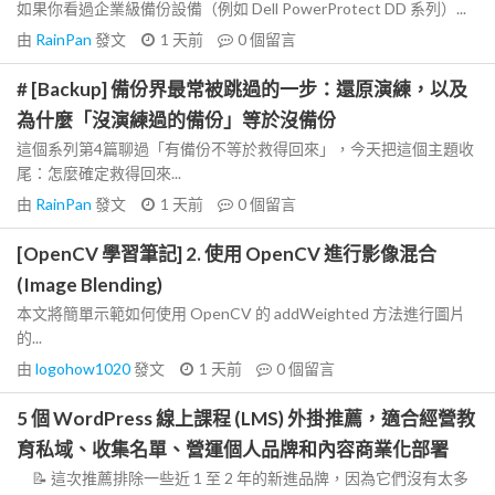
如果你看過企業級備份設備（例如 Dell PowerProtect DD 系列）...
由
RainPan
發文
1 天前
0
個留言
# [Backup] 備份界最常被跳過的一步：還原演練，以及
為什麼「沒演練過的備份」等於沒備份
這個系列第4篇聊過「有備份不等於救得回來」，今天把這個主題收
尾：怎麼確定救得回來...
由
RainPan
發文
1 天前
0
個留言
[OpenCV 學習筆記] 2. 使用 OpenCV 進行影像混合
(Image Blending)
本文將簡單示範如何使用 OpenCV 的 addWeighted 方法進行圖片
的...
由
logohow1020
發文
1 天前
0
個留言
5 個 WordPress 線上課程 (LMS) 外掛推薦，適合經營教
育私域、收集名單、營運個人品牌和內容商業化部署
📝 這次推薦排除一些近 1 至 2 年的新進品牌，因為它們沒有太多