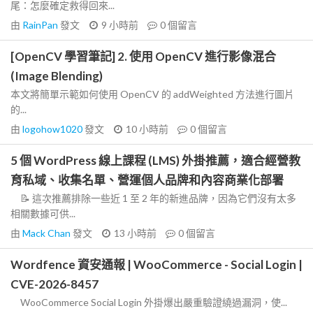
尾：怎麼確定救得回來...
由
RainPan
發文
9 小時前
0
個留言
[OpenCV 學習筆記] 2. 使用 OpenCV 進行影像混合
(Image Blending)
本文將簡單示範如何使用 OpenCV 的 addWeighted 方法進行圖片
的...
由
logohow1020
發文
10 小時前
0
個留言
5 個 WordPress 線上課程 (LMS) 外掛推薦，適合經營教
育私域、收集名單、營運個人品牌和內容商業化部署
📝 這次推薦排除一些近 1 至 2 年的新進品牌，因為它們沒有太多
相關數據可供...
由
Mack Chan
發文
13 小時前
0
個留言
Wordfence 資安通報 | WooCommerce - Social Login |
CVE-2026-8457
WooCommerce Social Login 外掛爆出嚴重驗證繞過漏洞，使...