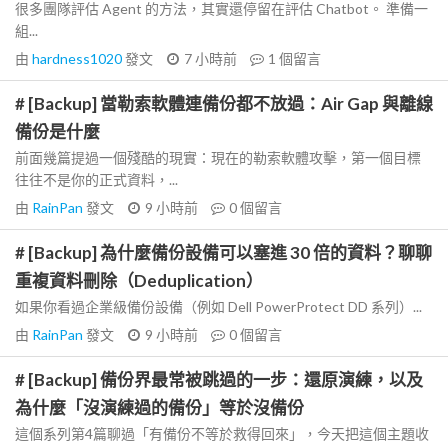
很多團隊評估 Agent 的方法，其實還停留在評估 Chatbot。 準備一
組...
由
hardness1020
發文
7 小時前
1
個留言
# [Backup] 當勒索軟體連備份都不放過：Air Gap 與離線
備份是什麼
前面幾篇提過一個殘酷的現實：現在的勒索軟體攻擊，第一個目標
往往不是你的正式資料，...
由
RainPan
發文
9 小時前
0
個留言
# [Backup] 為什麼備份設備可以塞進 30 倍的資料？聊聊
重複資料刪除（Deduplication）
如果你看過企業級備份設備（例如 Dell PowerProtect DD 系列）...
由
RainPan
發文
9 小時前
0
個留言
# [Backup] 備份界最常被跳過的一步：還原演練，以及
為什麼「沒演練過的備份」等於沒備份
這個系列第4篇聊過「有備份不等於救得回來」，今天把這個主題收