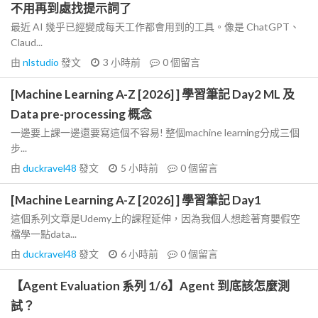
不用再到處找提示詞了
最近 AI 幾乎已經變成每天工作都會用到的工具。像是 ChatGPT、
Claud...
由
nlstudio
發文
3 小時前
0
個留言
[Machine Learning A-Z [2026] ] 學習筆記 Day2 ML 及
Data pre-processing 概念
一邊要上課一邊還要寫這個不容易! 整個machine learning分成三個
步...
由
duckravel48
發文
5 小時前
0
個留言
[Machine Learning A-Z [2026] ] 學習筆記 Day1
這個系列文章是Udemy上的課程延伸，因為我個人想趁著育嬰假空
檔學一點data...
由
duckravel48
發文
6 小時前
0
個留言
【Agent Evaluation 系列 1/6】Agent 到底該怎麼測
試？