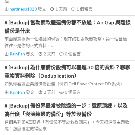
組...
由
hardness1020
發文
1 天前
1
個留言
# [Backup] 當勒索軟體連備份都不放過：Air Gap 與離線
備份是什麼
前面幾篇提過一個殘酷的現實：現在的勒索軟體攻擊，第一個目標
往往不是你的正式資料，...
由
RainPan
發文
2 天前
0
個留言
# [Backup] 為什麼備份設備可以塞進 30 倍的資料？聊聊
重複資料刪除（Deduplication）
如果你看過企業級備份設備（例如 Dell PowerProtect DD 系列）...
由
RainPan
發文
2 天前
0
個留言
# [Backup] 備份界最常被跳過的一步：還原演練，以及
為什麼「沒演練過的備份」等於沒備份
這個系列第4篇聊過「有備份不等於救得回來」，今天把這個主題收
尾：怎麼確定救得回來...