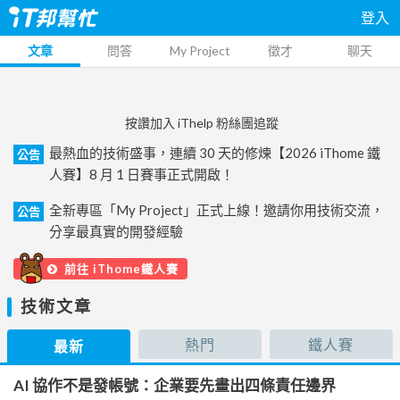
登入
文章
問答
My Project
徵才
聊天
按讚加入 iThelp 粉絲團追蹤
最熱血的技術盛事，連續 30 天的修煉【2026 iThome 鐵
公告
人賽】8 月 1 日賽事正式開啟！
全新專區「My Project」正式上線！邀請你用技術交流，
公告
分享最真實的開發經驗
前往 iThome鐵人賽
技術文章
熱門
鐵人賽
最新
AI 協作不是發帳號：企業要先畫出四條責任邊界