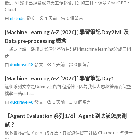
最近 AI 幾乎已經變成每天工作都會用到的工具。像是 ChatGPT、
Claud...
由
nlstudio
發文
1 天前
0
個留言
[Machine Learning A-Z [2026] ] 學習筆記 Day2 ML 及
Data pre-processing 概念
一邊要上課一邊還要寫這個不容易! 整個machine learning分成三個
步...
由
duckravel48
發文
1 天前
0
個留言
[Machine Learning A-Z [2026] ] 學習筆記 Day1
這個系列文章是Udemy上的課程延伸，因為我個人想趁著育嬰假空
檔學一點data...
由
duckravel48
發文
1 天前
0
個留言
【Agent Evaluation 系列 1/6】Agent 到底該怎麼測
試？
很多團隊評估 Agent 的方法，其實還停留在評估 Chatbot。 準備一