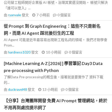
公司替工程師開好企業版 AI 帳號，治理其實還沒開始。 帳號只解決
「誰可以登入」...
由
ryanvale
發文
7 小時前
0
個留言
從 Prompt 到 Graph Engineering：這些不只是新名
詞，而是 AI Agent 踩坑後衍生的工程
AI Agent 可能是近年最容易出現新工程名詞的領域。 我們才剛學會
Prom...
由
hardness1020
發文
10 小時前
0
個留言
[Machine Learning A-Z [2026] ] 學習筆記 Day3 Data
pre-processing with Python
了解Data Pre-processing的概念後，接著就是要實作了 資料下載
的...
由
duckravel48
發文
13 小時前
0
個留言
【分享】台灣團隊開發 免費 AI Prompt 管理網站，終於
不用再到處找提示詞了