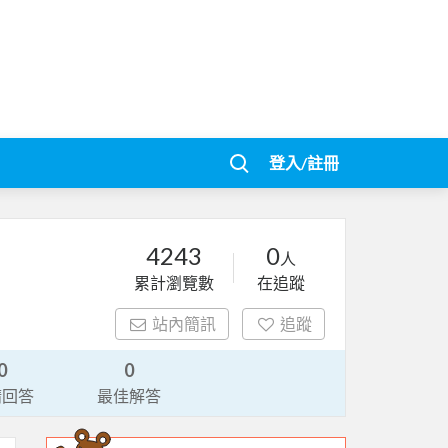
登入/註冊
4243
0
人
累計瀏覽數
在追蹤
站內簡訊
追蹤
0
0
請回答
最佳解答