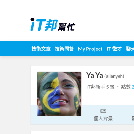
技術文章
技術問答
My Project
iT 徵才
聊
Ya Ya
(allanyeh)
iT邦新手 5 級 ‧ 點數
個人背景