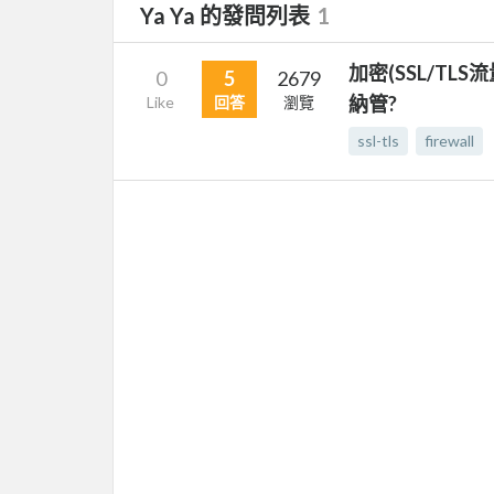
Ya Ya 的發問列表
1
加密(SSL/T
0
5
2679
納管?
Like
回答
瀏覽
ssl-tls
firewall