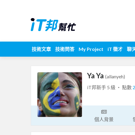
技術文章
技術問答
My Project
iT 徵才
聊
Ya Ya
(allanyeh)
iT邦新手 5 級 ‧ 點數
個人背景