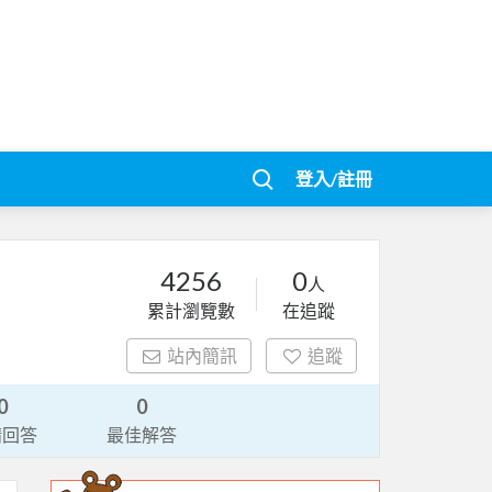
登入/註冊
4256
0
人
累計瀏覽數
在追蹤
站內簡訊
追蹤
0
0
請回答
最佳解答