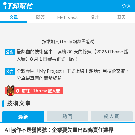
登入
文章
問答
My Project
徵才
聊天
按讚加入 iThelp 粉絲團追蹤
最熱血的技術盛事，連續 30 天的修煉【2026 iThome 鐵
公告
人賽】8 月 1 日賽事正式開啟！
全新專區「My Project」正式上線！邀請你用技術交流，
公告
分享最真實的開發經驗
前往 iThome鐵人賽
技術文章
熱門
鐵人賽
最新
AI 協作不是發帳號：企業要先畫出四條責任邊界