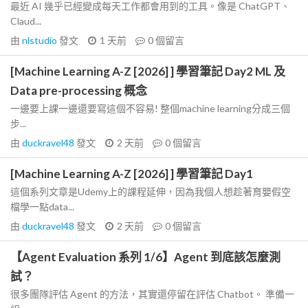
最近 AI 幾乎已經變成每天工作都會用到的工具。像是 ChatGPT、
Claud...
由
nlstudio
發文
1 天前
0
個留言
[Machine Learning A-Z [2026] ] 學習筆記 Day2 ML 及
Data pre-processing 概念
一邊要上課一邊還要寫這個不容易! 整個machine learning分成三個
步...
由
duckravel48
發文
2 天前
0
個留言
[Machine Learning A-Z [2026] ] 學習筆記 Day1
這個系列文章是Udemy上的課程延伸，因為我個人想趁著育嬰假空
檔學一點data...
由
duckravel48
發文
2 天前
0
個留言
【Agent Evaluation 系列 1/6】Agent 到底該怎麼測
試？
很多團隊評估 Agent 的方法，其實還停留在評估 Chatbot。 準備一