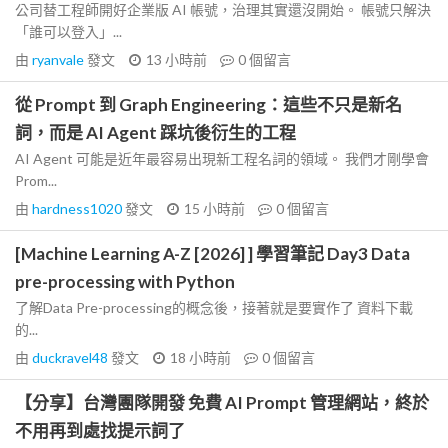
公司替工程師開好企業版 AI 帳號，治理其實還沒開始。 帳號只解決
「誰可以登入」...
由
ryanvale
發文
13 小時前
0
個留言
從 Prompt 到 Graph Engineering：這些不只是新名
詞，而是 AI Agent 踩坑後衍生的工程
AI Agent 可能是近年最容易出現新工程名詞的領域。 我們才剛學會
Prom...
由
hardness1020
發文
15 小時前
0
個留言
[Machine Learning A-Z [2026] ] 學習筆記 Day3 Data
pre-processing with Python
了解Data Pre-processing的概念後，接著就是要實作了 資料下載
的...
由
duckravel48
發文
18 小時前
0
個留言
【分享】台灣團隊開發 免費 AI Prompt 管理網站，終於
不用再到處找提示詞了