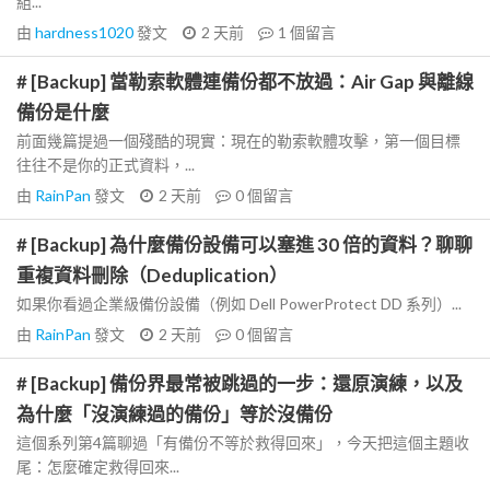
組...
由
hardness1020
發文
2 天前
1
個留言
# [Backup] 當勒索軟體連備份都不放過：Air Gap 與離線
備份是什麼
前面幾篇提過一個殘酷的現實：現在的勒索軟體攻擊，第一個目標
往往不是你的正式資料，...
由
RainPan
發文
2 天前
0
個留言
# [Backup] 為什麼備份設備可以塞進 30 倍的資料？聊聊
重複資料刪除（Deduplication）
如果你看過企業級備份設備（例如 Dell PowerProtect DD 系列）...
由
RainPan
發文
2 天前
0
個留言
# [Backup] 備份界最常被跳過的一步：還原演練，以及
為什麼「沒演練過的備份」等於沒備份
這個系列第4篇聊過「有備份不等於救得回來」，今天把這個主題收
尾：怎麼確定救得回來...