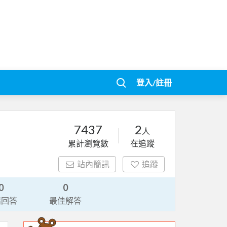
登入/註冊
7437
2
人
累計瀏覽數
在追蹤
站內簡訊
追蹤
0
0
請回答
最佳解答