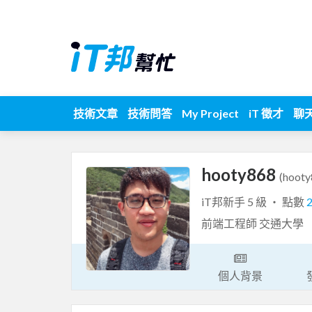
技術文章
技術問答
My Project
iT 徵才
聊
hooty868
(hooty
iT邦新手 5 級 ‧ 點數
前端工程師 交通大學
個人背景