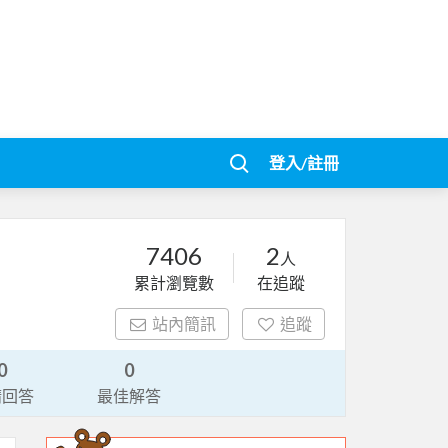
登入/註冊
7406
2
人
累計瀏覽數
在追蹤
站內簡訊
追蹤
0
0
請回答
最佳解答