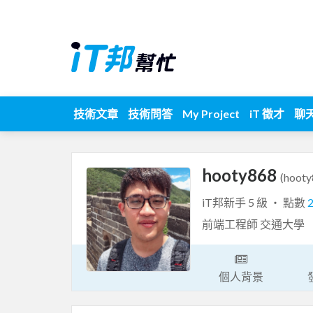
技術文章
技術問答
My Project
iT 徵才
聊
hooty868
(hooty
iT邦新手 5 級 ‧ 點數
前端工程師 交通大學
個人背景