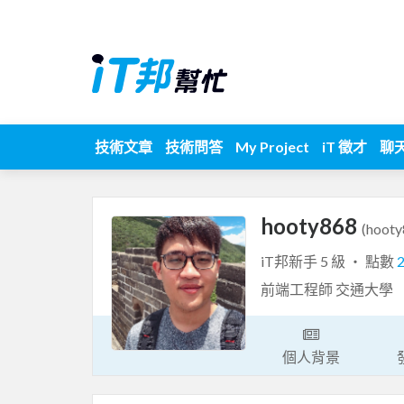
技術文章
技術問答
My Project
iT 徵才
聊
hooty868
(hooty
iT邦新手 5 級 ‧ 點數
前端工程師 交通大學
個人背景