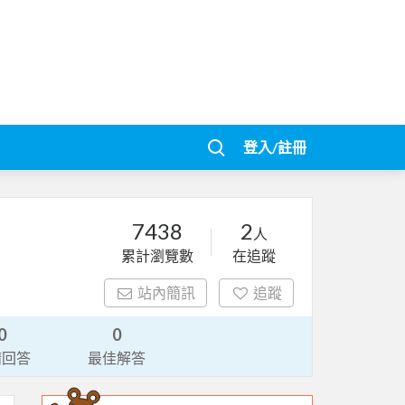
登入/註冊
7438
2
人
累計瀏覽數
在追蹤
站內簡訊
追蹤
0
0
請回答
最佳解答