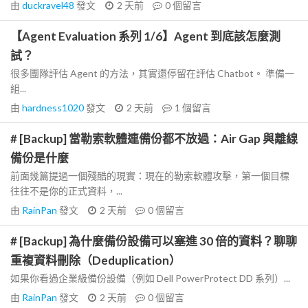
由
duckravel48
發文
2 天前
0
個留言
【Agent Evaluation 系列 1/6】Agent 到底該怎麼測
試？
很多團隊評估 Agent 的方法，其實還停留在評估 Chatbot。 準備一
組...
由
hardness1020
發文
2 天前
1
個留言
# [Backup] 當勒索軟體連備份都不放過：Air Gap 與離線
備份是什麼
前面幾篇提過一個殘酷的現實：現在的勒索軟體攻擊，第一個目標
往往不是你的正式資料，...
由
RainPan
發文
2 天前
0
個留言
# [Backup] 為什麼備份設備可以塞進 30 倍的資料？聊聊
重複資料刪除（Deduplication）
如果你看過企業級備份設備（例如 Dell PowerProtect DD 系列）...
由
RainPan
發文
2 天前
0
個留言