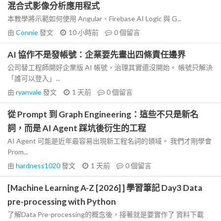
混合式影像分析應用程式
本教學將示範如何使用 Angular、Firebase AI Logic 與 G...
由
Connie
發文
10 小時前
0
個留言
AI 協作不是發帳號：企業要先畫出四條責任邊界
公司替工程師開好企業版 AI 帳號，治理其實還沒開始。 帳號只解決
「誰可以登入」...
由
ryanvale
發文
1 天前
0
個留言
從 Prompt 到 Graph Engineering：這些不只是新名
詞，而是 AI Agent 踩坑後衍生的工程
AI Agent 可能是近年最容易出現新工程名詞的領域。 我們才剛學會
Prom...
由
hardness1020
發文
1 天前
0
個留言
[Machine Learning A-Z [2026] ] 學習筆記 Day3 Data
pre-processing with Python
了解Data Pre-processing的概念後，接著就是要實作了 資料下載