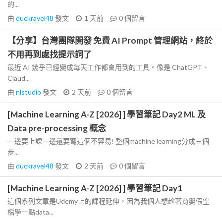
的...
由
duckravel48
發文
1 天前
0
個留言
【分享】台灣團隊開發 免費 AI Prompt 管理網站，終於
不用再到處找提示詞了
最近 AI 幾乎已經變成每天工作都會用到的工具。像是 ChatGPT、
Claud...
由
nlstudio
發文
2 天前
0
個留言
[Machine Learning A-Z [2026] ] 學習筆記 Day2 ML 及
Data pre-processing 概念
一邊要上課一邊還要寫這個不容易! 整個machine learning分成三個
步...
由
duckravel48
發文
2 天前
0
個留言
[Machine Learning A-Z [2026] ] 學習筆記 Day1
這個系列文章是Udemy上的課程延伸，因為我個人想趁著育嬰假空
檔學一點data...