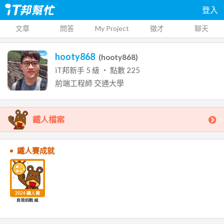
登入
文章
問答
My Project
徵才
聊天
hooty868
(
hooty868
)
iT邦新手
5
級 ‧ 點數
225
前端工程師
交通大學
鐵人檔案
鐵人賽成就