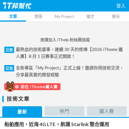
登入
文章
問答
My Project
徵才
聊天
按讚加入 iThelp 粉絲團追蹤
最熱血的技術盛事，連續 30 天的修煉【2026 iThome 鐵
公告
人賽】8 月 1 日賽事正式開啟！
全新專區「My Project」正式上線！邀請你用技術交流，
公告
分享最真實的開發經驗
前往 iThome鐵人賽
技術文章
熱門
鐵人賽
最新
船舶應用，近海 4G LTE，航運 Starlink 整合運用