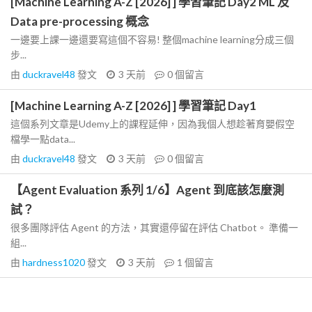
[Machine Learning A-Z [2026] ] 學習筆記 Day2 ML 及
Data pre-processing 概念
一邊要上課一邊還要寫這個不容易! 整個machine learning分成三個
步...
由
duckravel48
發文
3 天前
0
個留言
[Machine Learning A-Z [2026] ] 學習筆記 Day1
這個系列文章是Udemy上的課程延伸，因為我個人想趁著育嬰假空
檔學一點data...
由
duckravel48
發文
3 天前
0
個留言
【Agent Evaluation 系列 1/6】Agent 到底該怎麼測
試？
很多團隊評估 Agent 的方法，其實還停留在評估 Chatbot。 準備一
組...
由
hardness1020
發文
3 天前
1
個留言