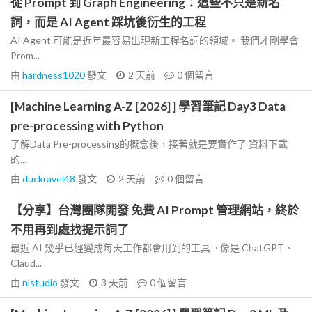
從 Prompt 到 Graph Engineering：這些不只是新名
詞，而是 AI Agent 踩坑後衍生的工程
AI Agent 可能是近年最容易出現新工程名詞的領域。 我們才剛學會
Prom...
由
hardness1020
發文
2 天前
0
個留言
[Machine Learning A-Z [2026] ] 學習筆記 Day3 Data
pre-processing with Python
了解Data Pre-processing的概念後，接著就是要實作了 資料下載
的...
由
duckravel48
發文
2 天前
0
個留言
【分享】台灣團隊開發 免費 AI Prompt 管理網站，終於
不用再到處找提示詞了
最近 AI 幾乎已經變成每天工作都會用到的工具。像是 ChatGPT、
Claud...
由
nlstudio
發文
3 天前
0
個留言