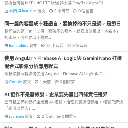
整機台灣製 MIT，4G LTE 模組 非大陸 DrayTek VigorC4...
由
林門神JanusLin
發文
3 小時前
0
個留言
同一篇內容翻成十種語言，要換掉的不只是詞，是節日
我們做的是一套「上傳一張孩子的照片，就寫出並畫出一本繪本」
的產品，內容要以十種語...
由
lumorakids
發文
13 小時前
0
個留言
使用 Angular、Firebase AI Logic 與 Gemini Nano 打造
混合式影像分析應用程式
本教學將示範如何使用 Angular、Firebase AI Logic 與 G...
由
Connie
發文
1 天前
0
個留言
AI 協作不是發帳號：企業要先畫出四條責任邊界
公司替工程師開好企業版 AI 帳號，治理其實還沒開始。 帳號只解決
「誰可以登入」...
由
ryanvale
發文
2 天前
0
個留言