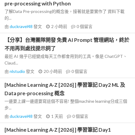
pre-processing with Python
了解Data Pre-processing的概念後，接著就是要實作了 資料下載
的...
由
duckravel48
發文
2 小時前
0
個留言
【分享】台灣團隊開發 免費 AI Prompt 管理網站，終於
不用再到處找提示詞了
最近 AI 幾乎已經變成每天工作都會用到的工具。像是 ChatGPT、
Claud...
由
nlstudio
發文
20 小時前
0
個留言
[Machine Learning A-Z [2026] ] 學習筆記 Day2 ML 及
Data pre-processing 概念
一邊要上課一邊還要寫這個不容易! 整個machine learning分成三個
步...
由
duckravel48
發文
1 天前
0
個留言
[Machine Learning A-Z [2026] ] 學習筆記 Day1