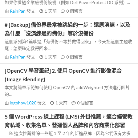
如果你看過企業級備份設備（例如 Dell PowerProtect DD 系列）...
由
RainPan
發文
1 天前
0
個留言
# [Backup] 備份界最常被跳過的一步：還原演練，以及
為什麼「沒演練過的備份」等於沒備份
這個系列第4篇聊過「有備份不等於救得回來」，今天把這個主題收
尾：怎麼確定救得回來...
由
RainPan
發文
1 天前
0
個留言
[OpenCV 學習筆記] 2. 使用 OpenCV 進行影像混合
(Image Blending)
本文將簡單示範如何使用 OpenCV 的 addWeighted 方法進行圖片
的...
由
logohow1020
發文
1 天前
0
個留言
5 個 WordPress 線上課程 (LMS) 外掛推薦，適合經營教
育私域、收集名單、營運個人品牌和內容商業化部署
📝 這次推薦排除一些近 1 至 2 年的新進品牌，因為它們沒有太多