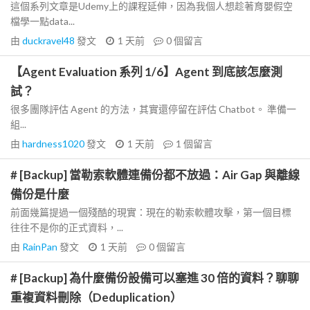
這個系列文章是Udemy上的課程延伸，因為我個人想趁著育嬰假空
檔學一點data...
由
duckravel48
發文
1 天前
0
個留言
【Agent Evaluation 系列 1/6】Agent 到底該怎麼測
試？
很多團隊評估 Agent 的方法，其實還停留在評估 Chatbot。 準備一
組...
由
hardness1020
發文
1 天前
1
個留言
# [Backup] 當勒索軟體連備份都不放過：Air Gap 與離線
備份是什麼
前面幾篇提過一個殘酷的現實：現在的勒索軟體攻擊，第一個目標
往往不是你的正式資料，...
由
RainPan
發文
1 天前
0
個留言
# [Backup] 為什麼備份設備可以塞進 30 倍的資料？聊聊
重複資料刪除（Deduplication）