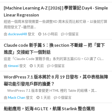
[Machine Learning A-Z [2026] ] 學習筆記 Day4 - Simple
Linear Regression
經過一個周末發現需要一些調整XD 周末反而比較忙碌，以後就打算
周間發文了~雖然是...
由
duckravel48
發文
16 小時前
0
個留言
Claude code 新手篇 5：換 section 不斷線 — 把「當下
進度」交接給下一個對話
這是「Claude Code 實戰手冊」系列的第五篇(G5)。G3 講了 CL...
由
timwei
發文
1 天前
0
個留言
WordPress 7.1 版本將於 8 月 19 日發布，其中表格無障
礙功能引發用戶群的擔憂？
WordPress 7.1 版本會變更 HTML 裡的 Table 的結構，其...
由
Mack Chan
發文
1 天前
0
個留言
船舶應用，近海 4G LTE，航運 Starlink 整合運用