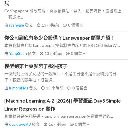
試
Coding agent 能改前端、開啟預覽站、登入、點完流程，最後附上
一張成功...
由
ryanvale
發文
13 小時前
0
個留言
你公司到底有多少台設備？Lansweeper 簡單介紹！
本篇我將會介紹 Lansweeper接著將會依序介紹 PRTG和 SolarWi...
由
YangSean
發文
13 小時前
0
個留言
模型到第七頁就忘了那個孩子
一位媽媽上傳了女兒的一張照片。不是生日也不是什麼特別的日
子，客廳的隨手拍，很普通...
由
lumorakids
發文
15 小時前
0
個留言
[Machine Learning A-Z [2026] ] 學習筆記 Day5 Simple
Linear Regression 實作
其實就只是在打基礎、simple linear regression在真實世界的...
由
duckravel48
發文
16 小時前
0
個留言