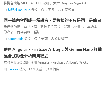
整機台灣製 MIT，4G LTE 模組 非大陸 DrayTek VigorC4...
由
林門神JanusLin
發文
2 天前
0
個留言
同一篇內容翻成十種語言，要換掉的不只是詞，是節日
我們做的是一套「上傳一張孩子的照片，就寫出並畫出一本繪本」
的產品，內容要以十種語...
由
lumorakids
發文
2 天前
0
個留言
使用 Angular、Firebase AI Logic 與 Gemini Nano 打造
混合式影像分析應用程式
本教學將示範如何使用 Angular、Firebase AI Logic 與 G...
由
Connie
發文
3 天前
0
個留言