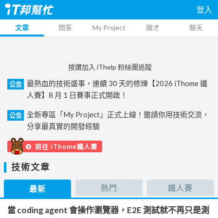
登入
文章
問答
My Project
徵才
聊天
按讚加入 iThelp 粉絲團追蹤
最熱血的技術盛事，連續 30 天的修煉【2026 iThome 鐵
公告
人賽】8 月 1 日賽事正式開啟！
全新專區「My Project」正式上線！邀請你用技術交流，
公告
分享最真實的開發經驗
前往 iThome鐵人賽
技術文章
熱門
鐵人賽
最新
當 coding agent 會操作瀏覽器，E2E 測試就不再只是測