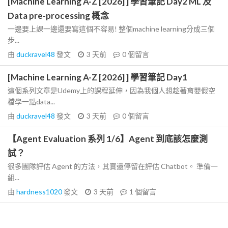
[Machine Learning A-Z [2026] ] 學習筆記 Day2 ML 及
Data pre-processing 概念
一邊要上課一邊還要寫這個不容易! 整個machine learning分成三個
步...
由
duckravel48
發文
3 天前
0
個留言
[Machine Learning A-Z [2026] ] 學習筆記 Day1
這個系列文章是Udemy上的課程延伸，因為我個人想趁著育嬰假空
檔學一點data...
由
duckravel48
發文
3 天前
0
個留言
【Agent Evaluation 系列 1/6】Agent 到底該怎麼測
試？
很多團隊評估 Agent 的方法，其實還停留在評估 Chatbot。 準備一
組...
由
hardness1020
發文
3 天前
1
個留言