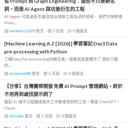
從 Prompt 到 Graph Engineering：這些不只是新名
詞，而是 AI Agent 踩坑後衍生的工程
AI Agent 可能是近年最容易出現新工程名詞的領域。 我們才剛學會
Prom...
由
hardness1020
發文
2 天前
0
個留言
[Machine Learning A-Z [2026] ] 學習筆記 Day3 Data
pre-processing with Python
了解Data Pre-processing的概念後，接著就是要實作了 資料下載
的...
由
duckravel48
發文
2 天前
0
個留言
【分享】台灣團隊開發 免費 AI Prompt 管理網站，終於
不用再到處找提示詞了
最近 AI 幾乎已經變成每天工作都會用到的工具。像是 ChatGPT、
Claud...
由
nlstudio
發文
3 天前
0
個留言