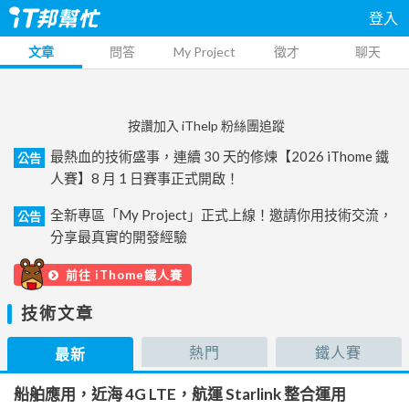
登入
文章
問答
My Project
徵才
聊天
按讚加入 iThelp 粉絲團追蹤
最熱血的技術盛事，連續 30 天的修煉【2026 iThome 鐵
公告
人賽】8 月 1 日賽事正式開啟！
全新專區「My Project」正式上線！邀請你用技術交流，
公告
分享最真實的開發經驗
前往 iThome鐵人賽
技術文章
熱門
鐵人賽
最新
船舶應用，近海 4G LTE，航運 Starlink 整合運用