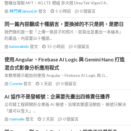
整機台灣製 MIT，4G LTE 模組 非大陸 DrayTek VigorC4...
由
林門神JanusLin
發文
5 小時前
0
個留言
同一篇內容翻成十種語言，要換掉的不只是詞，是節日
我們做的是一套「上傳一張孩子的照片，就寫出並畫出一本繪本」
的產品，內容要以十種語...
由
lumorakids
發文
15 小時前
0
個留言
使用 Angular、Firebase AI Logic 與 Gemini Nano 打造
混合式影像分析應用程式
本教學將示範如何使用 Angular、Firebase AI Logic 與 G...
由
Connie
發文
1 天前
0
個留言
AI 協作不是發帳號：企業要先畫出四條責任邊界
公司替工程師開好企業版 AI 帳號，治理其實還沒開始。 帳號只解決
「誰可以登入」...
由
ryanvale
發文
2 天前
0
個留言