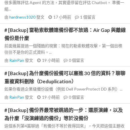
很多團隊評估 Agent 的方法，其實還停留在評估 Chatbot。 準備一
組...
由
hardness1020
發文
17 小時前
1
個留言
# [Backup] 當勒索軟體連備份都不放過：Air Gap 與離線
備份是什麼
前面幾篇提過一個殘酷的現實：現在的勒索軟體攻擊，第一個目標
往往不是你的正式資料，...
由
RainPan
發文
19 小時前
0
個留言
# [Backup] 為什麼備份設備可以塞進 30 倍的資料？聊聊
重複資料刪除（Deduplication）
如果你看過企業級備份設備（例如 Dell PowerProtect DD 系列）...
由
RainPan
發文
19 小時前
0
個留言
# [Backup] 備份界最常被跳過的一步：還原演練，以及
為什麼「沒演練過的備份」等於沒備份
這個系列第4篇聊過「有備份不等於救得回來」，今天把這個主題收