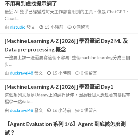
不用再到處找提示詞了
最近 AI 幾乎已經變成每天工作都會用到的工具。像是 ChatGPT、
Claud...
由
nlstudio
發文
13 小時前
0
個留言
[Machine Learning A-Z [2026] ] 學習筆記 Day2 ML 及
Data pre-processing 概念
一邊要上課一邊還要寫這個不容易! 整個machine learning分成三個
步...
由
duckravel48
發文
15 小時前
0
個留言
[Machine Learning A-Z [2026] ] 學習筆記 Day1
這個系列文章是Udemy上的課程延伸，因為我個人想趁著育嬰假空
檔學一點data...
由
duckravel48
發文
16 小時前
0
個留言
【Agent Evaluation 系列 1/6】Agent 到底該怎麼測
試？