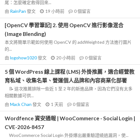
尾：怎麼確定救得回來...
由
RainPan
發文
19 小時前
0
個留言
[OpenCV 學習筆記] 2. 使用 OpenCV 進行影像混合
(Image Blending)
本文將簡單示範如何使用 OpenCV 的 addWeighted 方法進行圖片
的...
由
logohow1020
發文
20 小時前
0
個留言
5 個 WordPress 線上課程 (LMS) 外掛推薦，適合經營教
育私域、收集名單、營運個人品牌和內容商業化部署
📝 這次推薦排除一些近 1 至 2 年的新進品牌，因為它們沒有太多
相關數據可供...
由
Mack Chan
發文
1 天前
0
個留言
Wordfence 資安通報 | WooCommerce - Social Login |
CVE-2026-8457
WooCommerce Social Login 外掛爆出嚴重驗證繞過漏洞，使...