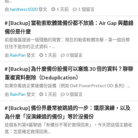
組...
由
hardness1020
發文
1 天前
1
個留言
# [Backup] 當勒索軟體連備份都不放過：Air Gap 與離線
備份是什麼
前面幾篇提過一個殘酷的現實：現在的勒索軟體攻擊，第一個目標
往往不是你的正式資料，...
由
RainPan
發文
1 天前
0
個留言
# [Backup] 為什麼備份設備可以塞進 30 倍的資料？聊聊
重複資料刪除（Deduplication）
如果你看過企業級備份設備（例如 Dell PowerProtect DD 系列）...
由
RainPan
發文
1 天前
0
個留言
# [Backup] 備份界最常被跳過的一步：還原演練，以及
為什麼「沒演練過的備份」等於沒備份
這個系列第4篇聊過「有備份不等於救得回來」，今天把這個主題收
尾：怎麼確定救得回來...