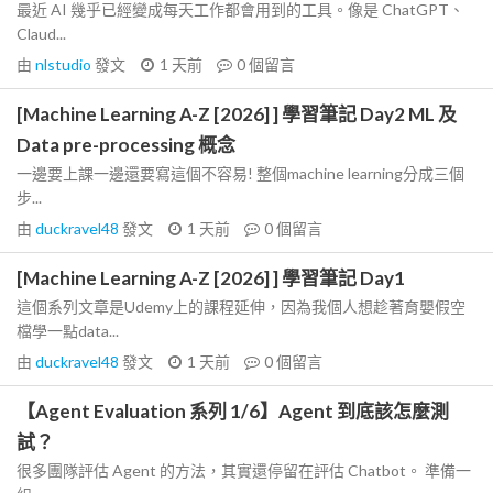
最近 AI 幾乎已經變成每天工作都會用到的工具。像是 ChatGPT、
Claud...
由
nlstudio
發文
1 天前
0
個留言
[Machine Learning A-Z [2026] ] 學習筆記 Day2 ML 及
Data pre-processing 概念
一邊要上課一邊還要寫這個不容易! 整個machine learning分成三個
步...
由
duckravel48
發文
1 天前
0
個留言
[Machine Learning A-Z [2026] ] 學習筆記 Day1
這個系列文章是Udemy上的課程延伸，因為我個人想趁著育嬰假空
檔學一點data...
由
duckravel48
發文
1 天前
0
個留言
【Agent Evaluation 系列 1/6】Agent 到底該怎麼測
試？
很多團隊評估 Agent 的方法，其實還停留在評估 Chatbot。 準備一