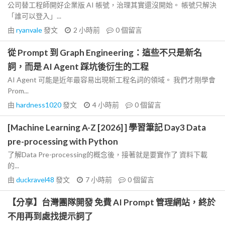
公司替工程師開好企業版 AI 帳號，治理其實還沒開始。 帳號只解決
「誰可以登入」...
由
ryanvale
發文
2 小時前
0
個留言
從 Prompt 到 Graph Engineering：這些不只是新名
詞，而是 AI Agent 踩坑後衍生的工程
AI Agent 可能是近年最容易出現新工程名詞的領域。 我們才剛學會
Prom...
由
hardness1020
發文
4 小時前
0
個留言
[Machine Learning A-Z [2026] ] 學習筆記 Day3 Data
pre-processing with Python
了解Data Pre-processing的概念後，接著就是要實作了 資料下載
的...
由
duckravel48
發文
7 小時前
0
個留言
【分享】台灣團隊開發 免費 AI Prompt 管理網站，終於
不用再到處找提示詞了