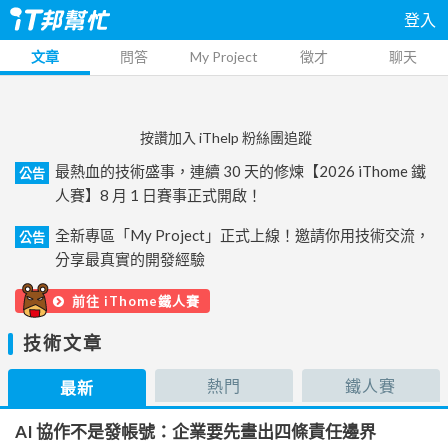
登入
文章
問答
My Project
徵才
聊天
按讚加入 iThelp 粉絲團追蹤
最熱血的技術盛事，連續 30 天的修煉【2026 iThome 鐵
公告
人賽】8 月 1 日賽事正式開啟！
全新專區「My Project」正式上線！邀請你用技術交流，
公告
分享最真實的開發經驗
前往 iThome鐵人賽
技術文章
熱門
鐵人賽
最新
AI 協作不是發帳號：企業要先畫出四條責任邊界