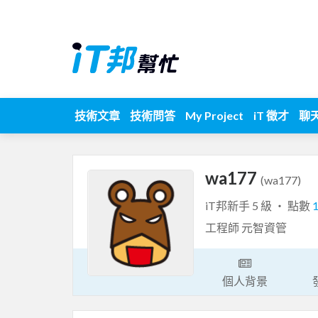
技術文章
技術問答
My Project
iT 徵才
聊
wa177
(wa177)
iT邦新手 5 級 ‧ 點數
工程師 元智資管
個人背景