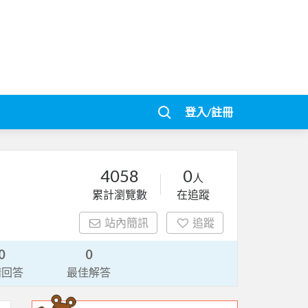
登入/註冊
4058
0
人
累計瀏覽數
在追蹤
站內簡訊
追蹤
0
0
請回答
最佳解答