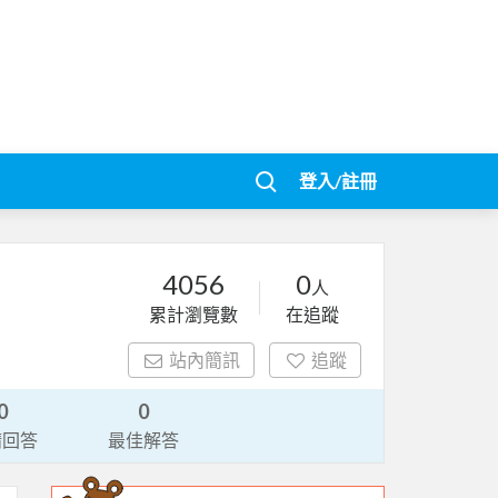
登入/註冊
4056
0
人
累計瀏覽數
在追蹤
站內簡訊
追蹤
0
0
請回答
最佳解答