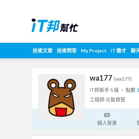
技術文章
技術問答
My Project
iT 徵才
聊
wa177
(wa177)
iT邦新手 5 級 ‧ 點數
工程師 元智資管
個人背景