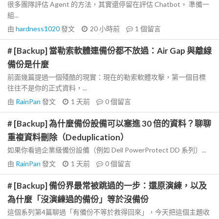
很多團隊評估 Agent 的方法，其實還停留在評估 Chatbot。 準備一
組...
由
hardness1020
發文
20 小時前
1
個留言
# [Backup] 當勒索軟體連備份都不放過：Air Gap 與離線
備份是什麼
前面幾篇提過一個殘酷的現實：現在的勒索軟體攻擊，第一個目標
往往不是你的正式資料，...
由
RainPan
發文
1 天前
0
個留言
# [Backup] 為什麼備份設備可以塞進 30 倍的資料？聊聊
重複資料刪除（Deduplication）
如果你看過企業級備份設備（例如 Dell PowerProtect DD 系列）...
由
RainPan
發文
1 天前
0
個留言
# [Backup] 備份界最常被跳過的一步：還原演練，以及
為什麼「沒演練過的備份」等於沒備份
這個系列第4篇聊過「有備份不等於救得回來」，今天把這個主題收