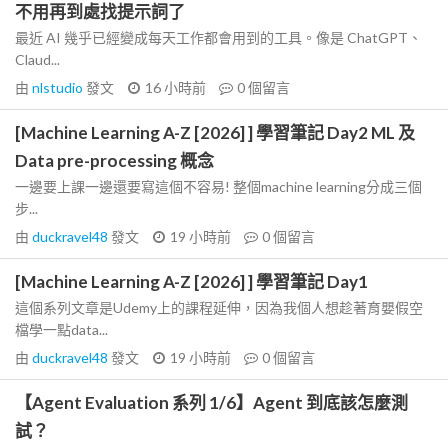
不用再到處找提示詞了
最近 AI 幾乎已經變成每天工作都會用到的工具。像是 ChatGPT、
Claud...
由
nlstudio
發文
16 小時前
0
個留言
[Machine Learning A-Z [2026] ] 學習筆記 Day2 ML 及
Data pre-processing 概念
一邊要上課一邊還要寫這個不容易! 整個machine learning分成三個
步...
由
duckravel48
發文
19 小時前
0
個留言
[Machine Learning A-Z [2026] ] 學習筆記 Day1
這個系列文章是Udemy上的課程延伸，因為我個人想趁著育嬰假空
檔學一點data...
由
duckravel48
發文
19 小時前
0
個留言
【Agent Evaluation 系列 1/6】Agent 到底該怎麼測
試？