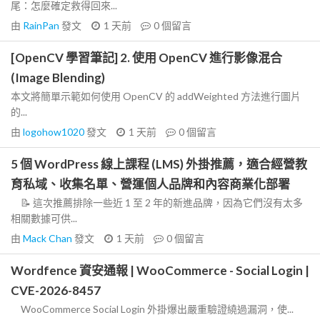
尾：怎麼確定救得回來...
由
RainPan
發文
1 天前
0
個留言
[OpenCV 學習筆記] 2. 使用 OpenCV 進行影像混合
(Image Blending)
本文將簡單示範如何使用 OpenCV 的 addWeighted 方法進行圖片
的...
由
logohow1020
發文
1 天前
0
個留言
5 個 WordPress 線上課程 (LMS) 外掛推薦，適合經營教
育私域、收集名單、營運個人品牌和內容商業化部署
📝 這次推薦排除一些近 1 至 2 年的新進品牌，因為它們沒有太多
相關數據可供...
由
Mack Chan
發文
1 天前
0
個留言
Wordfence 資安通報 | WooCommerce - Social Login |
CVE-2026-8457
WooCommerce Social Login 外掛爆出嚴重驗證繞過漏洞，使...