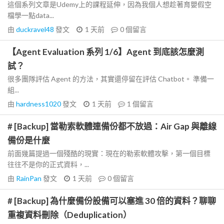
這個系列文章是Udemy上的課程延伸，因為我個人想趁著育嬰假空
檔學一點data...
由
duckravel48
發文
1 天前
0
個留言
【Agent Evaluation 系列 1/6】Agent 到底該怎麼測
試？
很多團隊評估 Agent 的方法，其實還停留在評估 Chatbot。 準備一
組...
由
hardness1020
發文
1 天前
1
個留言
# [Backup] 當勒索軟體連備份都不放過：Air Gap 與離線
備份是什麼
前面幾篇提過一個殘酷的現實：現在的勒索軟體攻擊，第一個目標
往往不是你的正式資料，...
由
RainPan
發文
1 天前
0
個留言
# [Backup] 為什麼備份設備可以塞進 30 倍的資料？聊聊
重複資料刪除（Deduplication）