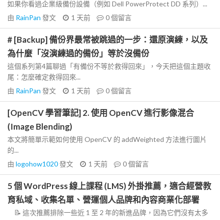
如果你看過企業級備份設備（例如 Dell PowerProtect DD 系列）...
由
RainPan
發文
1 天前
0
個留言
# [Backup] 備份界最常被跳過的一步：還原演練，以及
為什麼「沒演練過的備份」等於沒備份
這個系列第4篇聊過「有備份不等於救得回來」，今天把這個主題收
尾：怎麼確定救得回來...
由
RainPan
發文
1 天前
0
個留言
[OpenCV 學習筆記] 2. 使用 OpenCV 進行影像混合
(Image Blending)
本文將簡單示範如何使用 OpenCV 的 addWeighted 方法進行圖片
的...
由
logohow1020
發文
1 天前
0
個留言
5 個 WordPress 線上課程 (LMS) 外掛推薦，適合經營教
育私域、收集名單、營運個人品牌和內容商業化部署
📝 這次推薦排除一些近 1 至 2 年的新進品牌，因為它們沒有太多