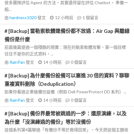
很多團隊評估 Agent 的方法，其實還停留在評估 Chatbot。 準備一
組...
由
hardness1020
發文
12 小時前
1
個留言
# [Backup] 當勒索軟體連備份都不放過：Air Gap 與離線
備份是什麼
前面幾篇提過一個殘酷的現實：現在的勒索軟體攻擊，第一個目標
往往不是你的正式資料，...
由
RainPan
發文
14 小時前
0
個留言
# [Backup] 為什麼備份設備可以塞進 30 倍的資料？聊聊
重複資料刪除（Deduplication）
如果你看過企業級備份設備（例如 Dell PowerProtect DD 系列）...
由
RainPan
發文
14 小時前
0
個留言
# [Backup] 備份界最常被跳過的一步：還原演練，以及
為什麼「沒演練過的備份」等於沒備份
這個系列第4篇聊過「有備份不等於救得回來」，今天把這個主題收