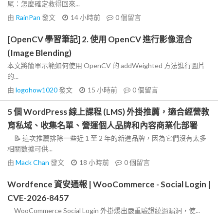
尾：怎麼確定救得回來...
由
RainPan
發文
14 小時前
0
個留言
[OpenCV 學習筆記] 2. 使用 OpenCV 進行影像混合
(Image Blending)
本文將簡單示範如何使用 OpenCV 的 addWeighted 方法進行圖片
的...
由
logohow1020
發文
15 小時前
0
個留言
5 個 WordPress 線上課程 (LMS) 外掛推薦，適合經營教
育私域、收集名單、營運個人品牌和內容商業化部署
📝 這次推薦排除一些近 1 至 2 年的新進品牌，因為它們沒有太多
相關數據可供...
由
Mack Chan
發文
18 小時前
0
個留言
Wordfence 資安通報 | WooCommerce - Social Login |
CVE-2026-8457
WooCommerce Social Login 外掛爆出嚴重驗證繞過漏洞，使...