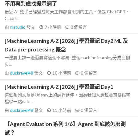
不用再到處找提示詞了
最近 AI 幾乎已經變成每天工作都會用到的工具。像是 ChatGPT、
Claud...
由
nlstudio
發文
7 小時前
0
個留言
[Machine Learning A-Z [2026] ] 學習筆記 Day2 ML 及
Data pre-processing 概念
一邊要上課一邊還要寫這個不容易! 整個machine learning分成三個
步...
由
duckravel48
發文
10 小時前
0
個留言
[Machine Learning A-Z [2026] ] 學習筆記 Day1
這個系列文章是Udemy上的課程延伸，因為我個人想趁著育嬰假空
檔學一點data...
由
duckravel48
發文
11 小時前
0
個留言
【Agent Evaluation 系列 1/6】Agent 到底該怎麼測
試？