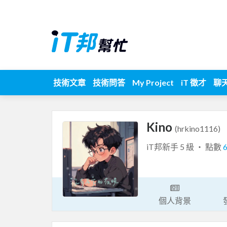
技術文章
技術問答
My Project
iT 徵才
聊
Kino
(hrkino1116)
iT邦新手 5 級 ‧ 點數
個人背景