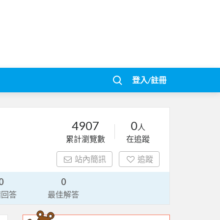
登入/註冊
4907
0
人
累計瀏覽數
在追蹤
站內簡訊
追蹤
0
0
請回答
最佳解答