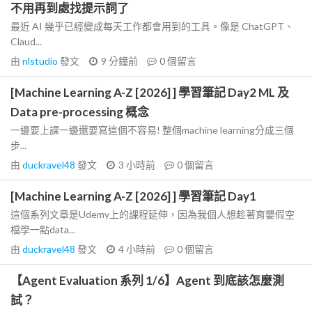
不用再到處找提示詞了
最近 AI 幾乎已經變成每天工作都會用到的工具。像是 ChatGPT、
Claud...
由
nlstudio
發文
9 分鐘前
0
個留言
[Machine Learning A-Z [2026] ] 學習筆記 Day2 ML 及
Data pre-processing 概念
一邊要上課一邊還要寫這個不容易! 整個machine learning分成三個
步...
由
duckravel48
發文
3 小時前
0
個留言
[Machine Learning A-Z [2026] ] 學習筆記 Day1
這個系列文章是Udemy上的課程延伸，因為我個人想趁著育嬰假空
檔學一點data...
由
duckravel48
發文
4 小時前
0
個留言
【Agent Evaluation 系列 1/6】Agent 到底該怎麼測
試？