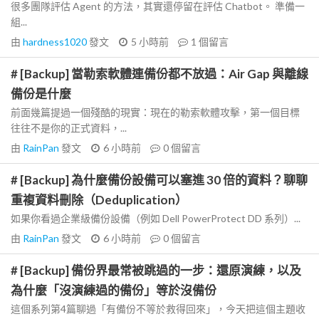
很多團隊評估 Agent 的方法，其實還停留在評估 Chatbot。 準備一
組...
由
hardness1020
發文
5 小時前
1
個留言
# [Backup] 當勒索軟體連備份都不放過：Air Gap 與離線
備份是什麼
前面幾篇提過一個殘酷的現實：現在的勒索軟體攻擊，第一個目標
往往不是你的正式資料，...
由
RainPan
發文
6 小時前
0
個留言
# [Backup] 為什麼備份設備可以塞進 30 倍的資料？聊聊
重複資料刪除（Deduplication）
如果你看過企業級備份設備（例如 Dell PowerProtect DD 系列）...
由
RainPan
發文
6 小時前
0
個留言
# [Backup] 備份界最常被跳過的一步：還原演練，以及
為什麼「沒演練過的備份」等於沒備份
這個系列第4篇聊過「有備份不等於救得回來」，今天把這個主題收