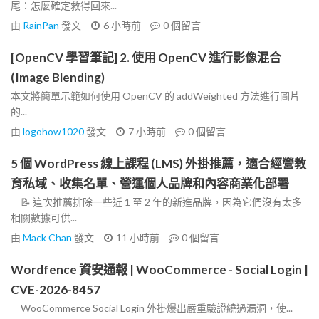
尾：怎麼確定救得回來...
由
RainPan
發文
6 小時前
0
個留言
[OpenCV 學習筆記] 2. 使用 OpenCV 進行影像混合
(Image Blending)
本文將簡單示範如何使用 OpenCV 的 addWeighted 方法進行圖片
的...
由
logohow1020
發文
7 小時前
0
個留言
5 個 WordPress 線上課程 (LMS) 外掛推薦，適合經營教
育私域、收集名單、營運個人品牌和內容商業化部署
📝 這次推薦排除一些近 1 至 2 年的新進品牌，因為它們沒有太多
相關數據可供...
由
Mack Chan
發文
11 小時前
0
個留言
Wordfence 資安通報 | WooCommerce - Social Login |
CVE-2026-8457
WooCommerce Social Login 外掛爆出嚴重驗證繞過漏洞，使...