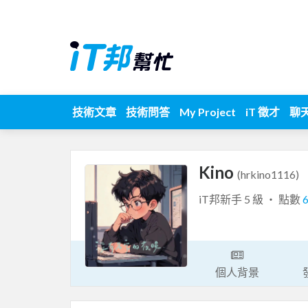
技術文章
技術問答
My Project
iT 徵才
聊
Kino
(hrkino1116)
iT邦新手 5 級 ‧ 點數
個人背景