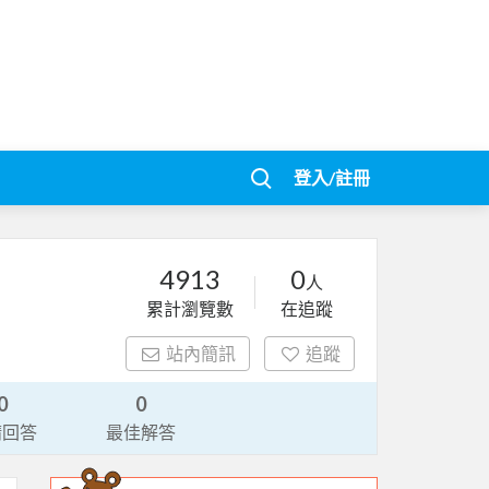
登入/註冊
4913
0
人
累計瀏覽數
在追蹤
站內簡訊
追蹤
0
0
請回答
最佳解答