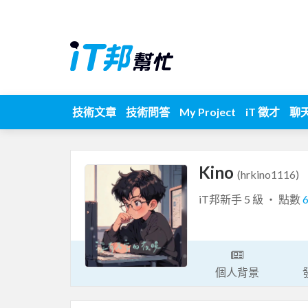
技術文章
技術問答
My Project
iT 徵才
聊
Kino
(hrkino1116)
iT邦新手 5 級 ‧ 點數
個人背景