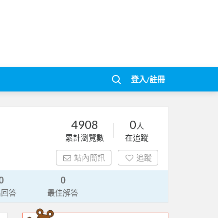
登入/註冊
4908
0
人
累計瀏覽數
在追蹤
站內簡訊
追蹤
0
0
請回答
最佳解答