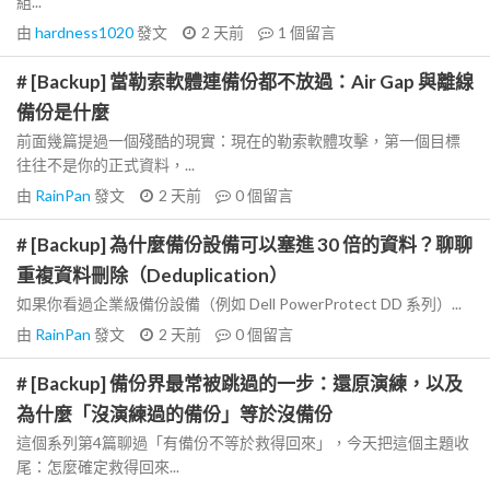
組...
由
hardness1020
發文
2 天前
1
個留言
# [Backup] 當勒索軟體連備份都不放過：Air Gap 與離線
備份是什麼
前面幾篇提過一個殘酷的現實：現在的勒索軟體攻擊，第一個目標
往往不是你的正式資料，...
由
RainPan
發文
2 天前
0
個留言
# [Backup] 為什麼備份設備可以塞進 30 倍的資料？聊聊
重複資料刪除（Deduplication）
如果你看過企業級備份設備（例如 Dell PowerProtect DD 系列）...
由
RainPan
發文
2 天前
0
個留言
# [Backup] 備份界最常被跳過的一步：還原演練，以及
為什麼「沒演練過的備份」等於沒備份
這個系列第4篇聊過「有備份不等於救得回來」，今天把這個主題收
尾：怎麼確定救得回來...