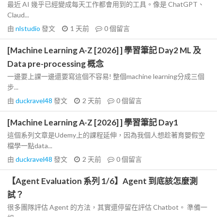
最近 AI 幾乎已經變成每天工作都會用到的工具。像是 ChatGPT、
Claud...
由
nlstudio
發文
1 天前
0
個留言
[Machine Learning A-Z [2026] ] 學習筆記 Day2 ML 及
Data pre-processing 概念
一邊要上課一邊還要寫這個不容易! 整個machine learning分成三個
步...
由
duckravel48
發文
2 天前
0
個留言
[Machine Learning A-Z [2026] ] 學習筆記 Day1
這個系列文章是Udemy上的課程延伸，因為我個人想趁著育嬰假空
檔學一點data...
由
duckravel48
發文
2 天前
0
個留言
【Agent Evaluation 系列 1/6】Agent 到底該怎麼測
試？
很多團隊評估 Agent 的方法，其實還停留在評估 Chatbot。 準備一