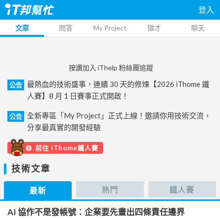
登入
文章
問答
My Project
徵才
聊天
按讚加入 iThelp 粉絲團追蹤
最熱血的技術盛事，連續 30 天的修煉【2026 iThome 鐵
公告
人賽】8 月 1 日賽事正式開啟！
全新專區「My Project」正式上線！邀請你用技術交流，
公告
分享最真實的開發經驗
前往 iThome鐵人賽
技術文章
熱門
鐵人賽
最新
AI 協作不是發帳號：企業要先畫出四條責任邊界