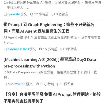
公司替工程師開好企業版 AI 帳號，治理其實還沒開始。 帳號只解決
「誰可以登入」...
由
ryanvale
發文
12 小時前
0
個留言
從 Prompt 到 Graph Engineering：這些不只是新名
詞，而是 AI Agent 踩坑後衍生的工程
AI Agent 可能是近年最容易出現新工程名詞的領域。 我們才剛學會
Prom...
由
hardness1020
發文
15 小時前
0
個留言
[Machine Learning A-Z [2026] ] 學習筆記 Day3 Data
pre-processing with Python
了解Data Pre-processing的概念後，接著就是要實作了 資料下載
的...
由
duckravel48
發文
18 小時前
0
個留言
【分享】台灣團隊開發 免費 AI Prompt 管理網站，終於
不用再到處找提示詞了