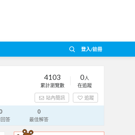
登入/註冊
4103
0
人
累計瀏覽數
在追蹤
站內簡訊
追蹤
0
0
請回答
最佳解答