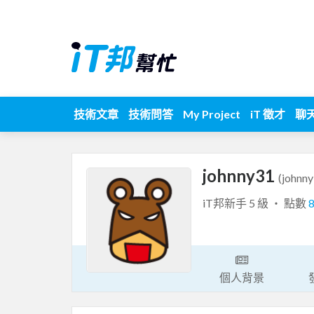
技術文章
技術問答
My Project
iT 徵才
聊
johnny31
(johnn
iT邦新手 5 級 ‧ 點數
個人背景