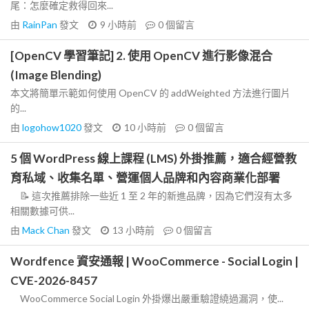
尾：怎麼確定救得回來...
由
RainPan
發文
9 小時前
0
個留言
[OpenCV 學習筆記] 2. 使用 OpenCV 進行影像混合
(Image Blending)
本文將簡單示範如何使用 OpenCV 的 addWeighted 方法進行圖片
的...
由
logohow1020
發文
10 小時前
0
個留言
5 個 WordPress 線上課程 (LMS) 外掛推薦，適合經營教
育私域、收集名單、營運個人品牌和內容商業化部署
📝 這次推薦排除一些近 1 至 2 年的新進品牌，因為它們沒有太多
相關數據可供...
由
Mack Chan
發文
13 小時前
0
個留言
Wordfence 資安通報 | WooCommerce - Social Login |
CVE-2026-8457
WooCommerce Social Login 外掛爆出嚴重驗證繞過漏洞，使...