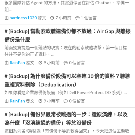
很多團隊評估 Agent 的方法，其實還停留在評估 Chatbot。 準備一
組...
由
hardness1020
發文
7 小時前
1
個留言
# [Backup] 當勒索軟體連備份都不放過：Air Gap 與離線
備份是什麼
前面幾篇提過一個殘酷的現實：現在的勒索軟體攻擊，第一個目標
往往不是你的正式資料，...
由
RainPan
發文
9 小時前
0
個留言
# [Backup] 為什麼備份設備可以塞進 30 倍的資料？聊聊
重複資料刪除（Deduplication）
如果你看過企業級備份設備（例如 Dell PowerProtect DD 系列）...
由
RainPan
發文
9 小時前
0
個留言
# [Backup] 備份界最常被跳過的一步：還原演練，以及
為什麼「沒演練過的備份」等於沒備份
這個系列第4篇聊過「有備份不等於救得回來」，今天把這個主題收