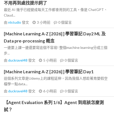
不用再到處找提示詞了
最近 AI 幾乎已經變成每天工作都會用到的工具。像是 ChatGPT、
Claud...
由
nlstudio
發文
3 小時前
0
個留言
[Machine Learning A-Z [2026] ] 學習筆記 Day2 ML 及
Data pre-processing 概念
一邊要上課一邊還要寫這個不容易! 整個machine learning分成三個
步...
由
duckravel48
發文
5 小時前
0
個留言
[Machine Learning A-Z [2026] ] 學習筆記 Day1
這個系列文章是Udemy上的課程延伸，因為我個人想趁著育嬰假空
檔學一點data...
由
duckravel48
發文
6 小時前
0
個留言
【Agent Evaluation 系列 1/6】Agent 到底該怎麼測
試？