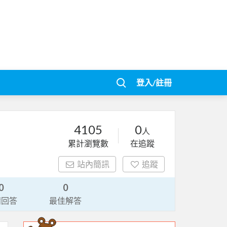
登入/註冊
4105
0
人
累計瀏覽數
在追蹤
站內簡訊
追蹤
0
0
請回答
最佳解答