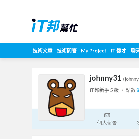
技術文章
技術問答
My Project
iT 徵才
聊
johnny31
(johnn
iT邦新手 5 級 ‧ 點數
個人背景