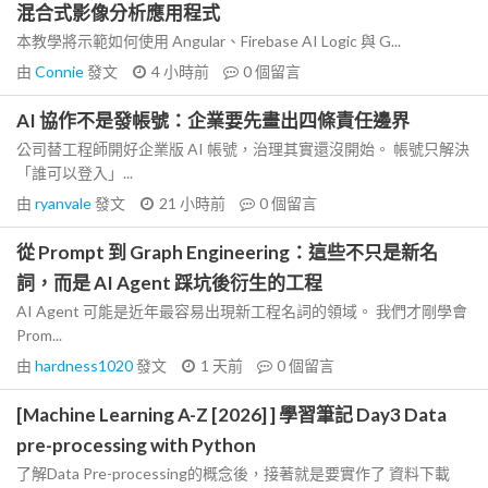
混合式影像分析應用程式
本教學將示範如何使用 Angular、Firebase AI Logic 與 G...
由
Connie
發文
4 小時前
0
個留言
AI 協作不是發帳號：企業要先畫出四條責任邊界
公司替工程師開好企業版 AI 帳號，治理其實還沒開始。 帳號只解決
「誰可以登入」...
由
ryanvale
發文
21 小時前
0
個留言
從 Prompt 到 Graph Engineering：這些不只是新名
詞，而是 AI Agent 踩坑後衍生的工程
AI Agent 可能是近年最容易出現新工程名詞的領域。 我們才剛學會
Prom...
由
hardness1020
發文
1 天前
0
個留言
[Machine Learning A-Z [2026] ] 學習筆記 Day3 Data
pre-processing with Python
了解Data Pre-processing的概念後，接著就是要實作了 資料下載