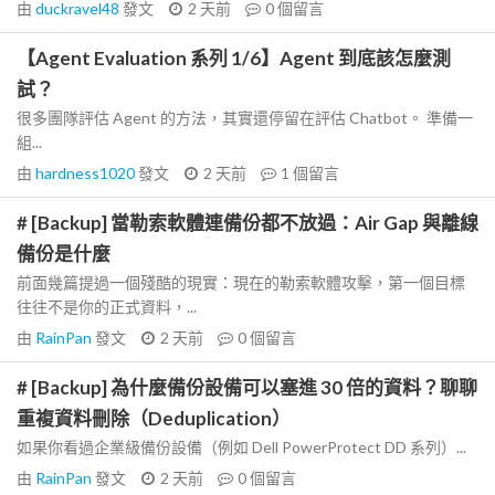
由
duckravel48
發文
2 天前
0
個留言
【Agent Evaluation 系列 1/6】Agent 到底該怎麼測
試？
很多團隊評估 Agent 的方法，其實還停留在評估 Chatbot。 準備一
組...
由
hardness1020
發文
2 天前
1
個留言
# [Backup] 當勒索軟體連備份都不放過：Air Gap 與離線
備份是什麼
前面幾篇提過一個殘酷的現實：現在的勒索軟體攻擊，第一個目標
往往不是你的正式資料，...
由
RainPan
發文
2 天前
0
個留言
# [Backup] 為什麼備份設備可以塞進 30 倍的資料？聊聊
重複資料刪除（Deduplication）
如果你看過企業級備份設備（例如 Dell PowerProtect DD 系列）...
由
RainPan
發文
2 天前
0
個留言