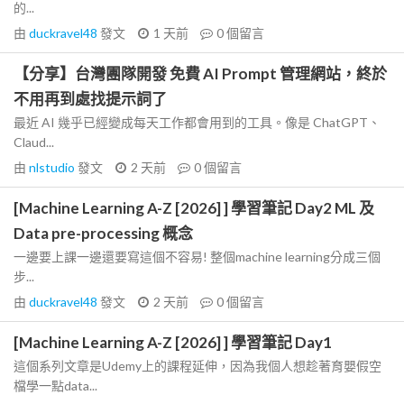
的...
由
duckravel48
發文
1 天前
0
個留言
【分享】台灣團隊開發 免費 AI Prompt 管理網站，終於
不用再到處找提示詞了
最近 AI 幾乎已經變成每天工作都會用到的工具。像是 ChatGPT、
Claud...
由
nlstudio
發文
2 天前
0
個留言
[Machine Learning A-Z [2026] ] 學習筆記 Day2 ML 及
Data pre-processing 概念
一邊要上課一邊還要寫這個不容易! 整個machine learning分成三個
步...
由
duckravel48
發文
2 天前
0
個留言
[Machine Learning A-Z [2026] ] 學習筆記 Day1
這個系列文章是Udemy上的課程延伸，因為我個人想趁著育嬰假空
檔學一點data...