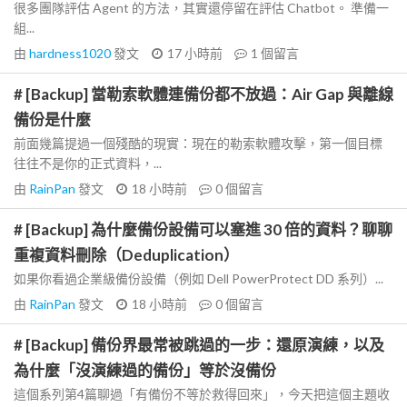
很多團隊評估 Agent 的方法，其實還停留在評估 Chatbot。 準備一
組...
由
hardness1020
發文
17 小時前
1
個留言
# [Backup] 當勒索軟體連備份都不放過：Air Gap 與離線
備份是什麼
前面幾篇提過一個殘酷的現實：現在的勒索軟體攻擊，第一個目標
往往不是你的正式資料，...
由
RainPan
發文
18 小時前
0
個留言
# [Backup] 為什麼備份設備可以塞進 30 倍的資料？聊聊
重複資料刪除（Deduplication）
如果你看過企業級備份設備（例如 Dell PowerProtect DD 系列）...
由
RainPan
發文
18 小時前
0
個留言
# [Backup] 備份界最常被跳過的一步：還原演練，以及
為什麼「沒演練過的備份」等於沒備份
這個系列第4篇聊過「有備份不等於救得回來」，今天把這個主題收