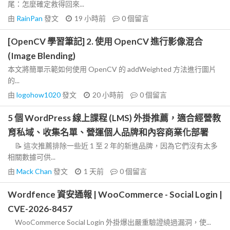
尾：怎麼確定救得回來...
由
RainPan
發文
19 小時前
0
個留言
[OpenCV 學習筆記] 2. 使用 OpenCV 進行影像混合
(Image Blending)
本文將簡單示範如何使用 OpenCV 的 addWeighted 方法進行圖片
的...
由
logohow1020
發文
20 小時前
0
個留言
5 個 WordPress 線上課程 (LMS) 外掛推薦，適合經營教
育私域、收集名單、營運個人品牌和內容商業化部署
📝 這次推薦排除一些近 1 至 2 年的新進品牌，因為它們沒有太多
相關數據可供...
由
Mack Chan
發文
1 天前
0
個留言
Wordfence 資安通報 | WooCommerce - Social Login |
CVE-2026-8457
WooCommerce Social Login 外掛爆出嚴重驗證繞過漏洞，使...