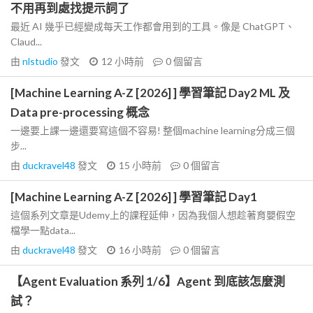
不用再到處找提示詞了
最近 AI 幾乎已經變成每天工作都會用到的工具。像是 ChatGPT、
Claud...
由
nlstudio
發文
12 小時前
0
個留言
[Machine Learning A-Z [2026] ] 學習筆記 Day2 ML 及
Data pre-processing 概念
一邊要上課一邊還要寫這個不容易! 整個machine learning分成三個
步...
由
duckravel48
發文
15 小時前
0
個留言
[Machine Learning A-Z [2026] ] 學習筆記 Day1
這個系列文章是Udemy上的課程延伸，因為我個人想趁著育嬰假空
檔學一點data...
由
duckravel48
發文
16 小時前
0
個留言
【Agent Evaluation 系列 1/6】Agent 到底該怎麼測
試？