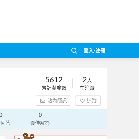
登入/註冊
5612
2
人
累計瀏覽數
在追蹤
站內簡訊
追蹤
0
0
請回答
最佳解答