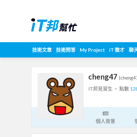
技術文章
技術問答
My Project
iT 徵才
聊
cheng47
(cheng4
iT邦見習生 ‧ 點數
12
個人背景