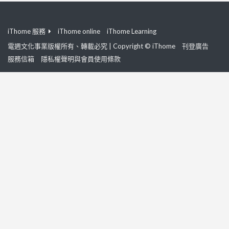
iThome 服務
iThome online
iThome Learning
電週文化事業版權所有、轉載必究 | Copyright © iThome
刊登廣告
服務信箱
隱私權聲明與會員使用條款