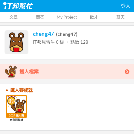
登入
文章
問答
My Project
徵才
聊天
cheng47
(
cheng47
)
iT邦見習生
0
級 ‧ 點數
128
鐵人檔案
鐵人賽成就