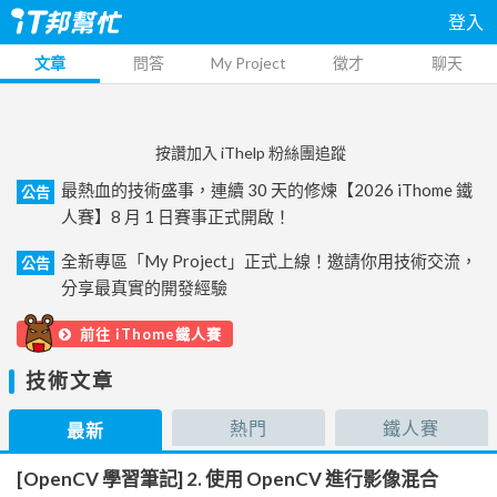
登入
文章
問答
My Project
徵才
聊天
按讚加入 iThelp 粉絲團追蹤
最熱血的技術盛事，連續 30 天的修煉【2026 iThome 鐵
公告
人賽】8 月 1 日賽事正式開啟！
全新專區「My Project」正式上線！邀請你用技術交流，
公告
分享最真實的開發經驗
前往 iThome鐵人賽
技術文章
熱門
鐵人賽
最新
[OpenCV 學習筆記] 2. 使用 OpenCV 進行影像混合