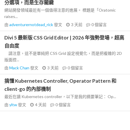
分選項，而是生存關鍵
網站開發領域最近有一個值得注意的進展。 標題是「Oratomic
raises...
由
adventurernotdead_rick
發文
3 天前
0
個留言
Divi 5 最新版 CSS Grid Editor | 2026 年強勢登場，超高
自由度
請注意，這不是單純把 CSS Grid 設定視覺化，而是把複雜的 2D
版面控...
由
Mack Chan
發文
3 天前
0
個留言
搞懂 Kubernetes Controller, Operator Pattern 和
client-go 的內部機制
最近在讀 Kubernetes controller，以下是我的摘要筆記： Op...
由
yltw
發文
4 天前
0
個留言