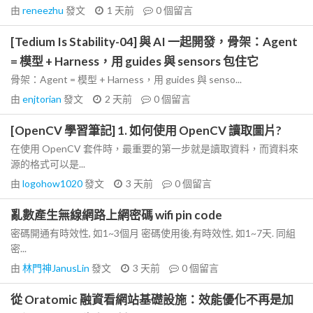
由
reneezhu
發文
1 天前
0
個留言
[Tedium Is Stability-04] 與 AI 一起開發，骨架：Agent
= 模型 + Harness，用 guides 與 sensors 包住它
骨架：Agent = 模型 + Harness，用 guides 與 senso...
由
enjtorian
發文
2 天前
0
個留言
[OpenCV 學習筆記] 1. 如何使用 OpenCV 讀取圖片?
在使用 OpenCV 套件時，最重要的第一步就是讀取資料，而資料來
源的格式可以是...
由
logohow1020
發文
3 天前
0
個留言
亂數產生無線網路上網密碼 wifi pin code
密碼開通有時效性, 如1~3個月 密碼使用後,有時效性, 如1~7天. 同組
密...
由
林門神JanusLin
發文
3 天前
0
個留言
從 Oratomic 融資看網站基礎設施：效能優化不再是加