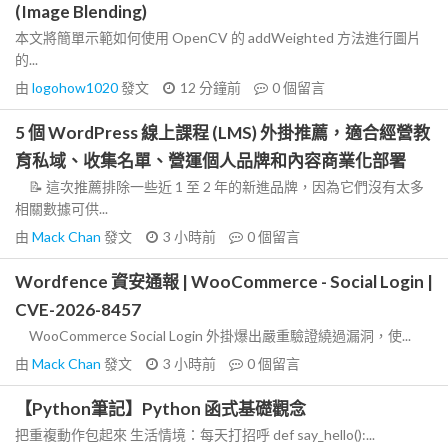
(Image Blending)
本文將簡單示範如何使用 OpenCV 的 addWeighted 方法進行圖片
的...
由
logohow1020
發文
12 分鐘前
0
個留言
5 個 WordPress 線上課程 (LMS) 外掛推薦，適合經營教
育私域、收集名單、營運個人品牌和內容商業化部署
📝 這次推薦排除一些近 1 至 2 年的新進品牌，因為它們沒有太多
相關數據可供...
由
Mack Chan
發文
3 小時前
0
個留言
Wordfence 資安通報 | WooCommerce - Social Login |
CVE-2026-8457
WooCommerce Social Login 外掛爆出嚴重驗證繞過漏洞，使...
由
Mack Chan
發文
3 小時前
0
個留言
【Python筆記】Python 函式基礎觀念
把重複動作包起來 生活情境：每天打招呼 def say_hello():...