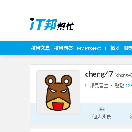
技術文章
技術問答
My Project
iT 徵才
聊
cheng47
(cheng4
iT邦見習生 ‧ 點數
12
個人背景