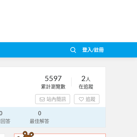
登入/註冊
5597
2
人
累計瀏覽數
在追蹤
站內簡訊
追蹤
0
0
請回答
最佳解答