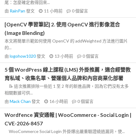
尾：怎麼確定救得回來...
由
RainPan
發文
11 小時前
0
個留言
[OpenCV 學習筆記] 2. 使用 OpenCV 進行影像混合
(Image Blending)
本文將簡單示範如何使用 OpenCV 的 addWeighted 方法進行圖片
的...
由
logohow1020
發文
13 小時前
0
個留言
5 個 WordPress 線上課程 (LMS) 外掛推薦，適合經營教
育私域、收集名單、營運個人品牌和內容商業化部署
📝 這次推薦排除一些近 1 至 2 年的新進品牌，因為它們沒有太多
相關數據可供...
由
Mack Chan
發文
16 小時前
0
個留言
Wordfence 資安通報 | WooCommerce - Social Login |
CVE-2026-8457
WooCommerce Social Login 外掛爆出嚴重驗證繞過漏洞，使...