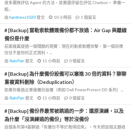
很多團隊評估 Agent 的方法，其實還停留在評估 Chatbot。 準備一
組...
由
hardness1020
發文
10 小時前
1
個留言
# [Backup] 當勒索軟體連備份都不放過：Air Gap 與離線
備份是什麼
前面幾篇提過一個殘酷的現實：現在的勒索軟體攻擊，第一個目標
往往不是你的正式資料，...
由
RainPan
發文
11 小時前
0
個留言
# [Backup] 為什麼備份設備可以塞進 30 倍的資料？聊聊
重複資料刪除（Deduplication）
如果你看過企業級備份設備（例如 Dell PowerProtect DD 系列）...
由
RainPan
發文
11 小時前
0
個留言
# [Backup] 備份界最常被跳過的一步：還原演練，以及
為什麼「沒演練過的備份」等於沒備份
這個系列第4篇聊過「有備份不等於救得回來」，今天把這個主題收