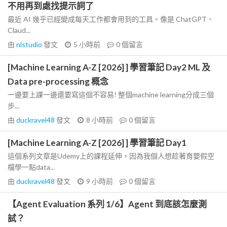
不用再到處找提示詞了
最近 AI 幾乎已經變成每天工作都會用到的工具。像是 ChatGPT、
Claud...
由
nlstudio
發文
5 小時前
0
個留言
[Machine Learning A-Z [2026] ] 學習筆記 Day2 ML 及
Data pre-processing 概念
一邊要上課一邊還要寫這個不容易! 整個machine learning分成三個
步...
由
duckravel48
發文
8 小時前
0
個留言
[Machine Learning A-Z [2026] ] 學習筆記 Day1
這個系列文章是Udemy上的課程延伸，因為我個人想趁著育嬰假空
檔學一點data...
由
duckravel48
發文
9 小時前
0
個留言
【Agent Evaluation 系列 1/6】Agent 到底該怎麼測
試？