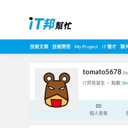
技術文章
技術問答
My Project
iT 徵才
聊
tomato5678
(t
iT邦見習生 ‧ 點數
36
個人背景