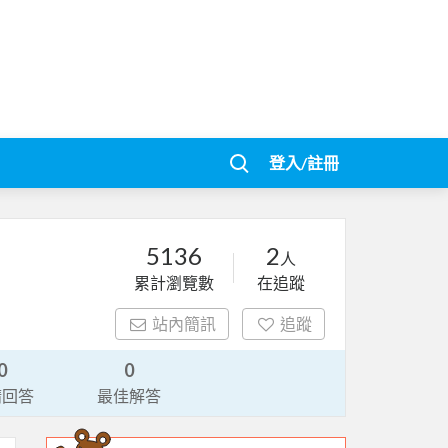
登入/註冊
5136
2
人
累計瀏覽數
在追蹤
站內簡訊
追蹤
0
0
請回答
最佳解答