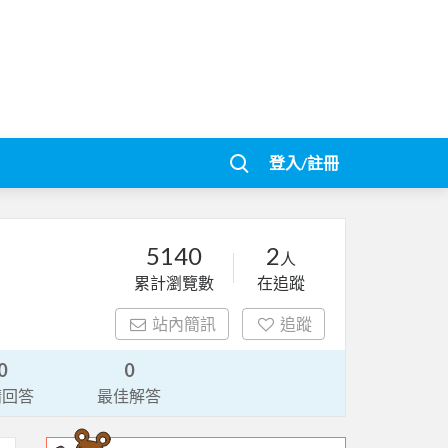
登入/註冊
5140
2
人
累計瀏覽數
在追蹤
站內簡訊
追蹤
0
0
請回答
最佳解答