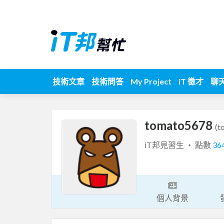
技術文章
技術問答
My Project
iT 徵才
聊
tomato5678
(t
iT邦見習生 ‧ 點數
36
個人背景