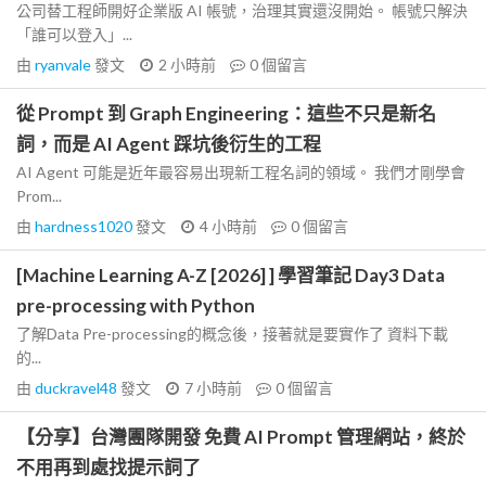
公司替工程師開好企業版 AI 帳號，治理其實還沒開始。 帳號只解決
「誰可以登入」...
由
ryanvale
發文
2 小時前
0
個留言
從 Prompt 到 Graph Engineering：這些不只是新名
詞，而是 AI Agent 踩坑後衍生的工程
AI Agent 可能是近年最容易出現新工程名詞的領域。 我們才剛學會
Prom...
由
hardness1020
發文
4 小時前
0
個留言
[Machine Learning A-Z [2026] ] 學習筆記 Day3 Data
pre-processing with Python
了解Data Pre-processing的概念後，接著就是要實作了 資料下載
的...
由
duckravel48
發文
7 小時前
0
個留言
【分享】台灣團隊開發 免費 AI Prompt 管理網站，終於
不用再到處找提示詞了