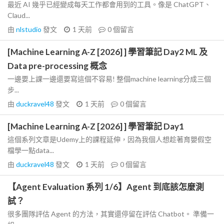
最近 AI 幾乎已經變成每天工作都會用到的工具。像是 ChatGPT、
Claud...
由
nlstudio
發文
1 天前
0
個留言
[Machine Learning A-Z [2026] ] 學習筆記 Day2 ML 及
Data pre-processing 概念
一邊要上課一邊還要寫這個不容易! 整個machine learning分成三個
步...
由
duckravel48
發文
1 天前
0
個留言
[Machine Learning A-Z [2026] ] 學習筆記 Day1
這個系列文章是Udemy上的課程延伸，因為我個人想趁著育嬰假空
檔學一點data...
由
duckravel48
發文
1 天前
0
個留言
【Agent Evaluation 系列 1/6】Agent 到底該怎麼測
試？
很多團隊評估 Agent 的方法，其實還停留在評估 Chatbot。 準備一