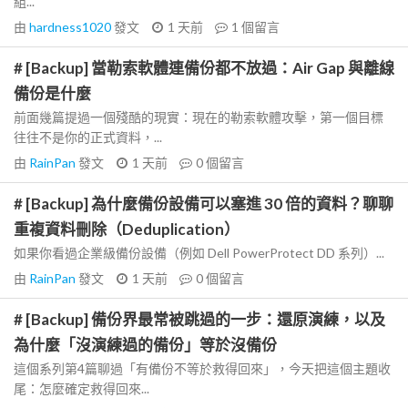
組...
由
hardness1020
發文
1 天前
1
個留言
# [Backup] 當勒索軟體連備份都不放過：Air Gap 與離線
備份是什麼
前面幾篇提過一個殘酷的現實：現在的勒索軟體攻擊，第一個目標
往往不是你的正式資料，...
由
RainPan
發文
1 天前
0
個留言
# [Backup] 為什麼備份設備可以塞進 30 倍的資料？聊聊
重複資料刪除（Deduplication）
如果你看過企業級備份設備（例如 Dell PowerProtect DD 系列）...
由
RainPan
發文
1 天前
0
個留言
# [Backup] 備份界最常被跳過的一步：還原演練，以及
為什麼「沒演練過的備份」等於沒備份
這個系列第4篇聊過「有備份不等於救得回來」，今天把這個主題收
尾：怎麼確定救得回來...