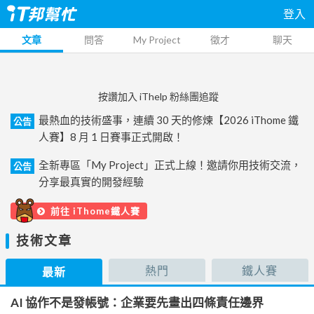
登入
文章
問答
My Project
徵才
聊天
按讚加入 iThelp 粉絲團追蹤
最熱血的技術盛事，連續 30 天的修煉【2026 iThome 鐵
公告
人賽】8 月 1 日賽事正式開啟！
全新專區「My Project」正式上線！邀請你用技術交流，
公告
分享最真實的開發經驗
前往 iThome鐵人賽
技術文章
熱門
鐵人賽
最新
AI 協作不是發帳號：企業要先畫出四條責任邊界