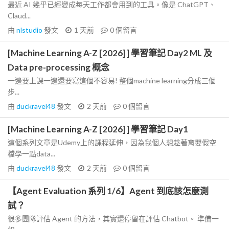
最近 AI 幾乎已經變成每天工作都會用到的工具。像是 ChatGPT、
Claud...
由
nlstudio
發文
1 天前
0
個留言
[Machine Learning A-Z [2026] ] 學習筆記 Day2 ML 及
Data pre-processing 概念
一邊要上課一邊還要寫這個不容易! 整個machine learning分成三個
步...
由
duckravel48
發文
2 天前
0
個留言
[Machine Learning A-Z [2026] ] 學習筆記 Day1
這個系列文章是Udemy上的課程延伸，因為我個人想趁著育嬰假空
檔學一點data...
由
duckravel48
發文
2 天前
0
個留言
【Agent Evaluation 系列 1/6】Agent 到底該怎麼測
試？
很多團隊評估 Agent 的方法，其實還停留在評估 Chatbot。 準備一