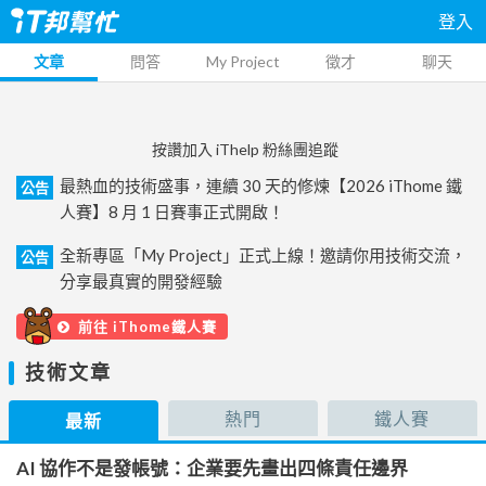
登入
文章
問答
My Project
徵才
聊天
按讚加入 iThelp 粉絲團追蹤
最熱血的技術盛事，連續 30 天的修煉【2026 iThome 鐵
公告
人賽】8 月 1 日賽事正式開啟！
全新專區「My Project」正式上線！邀請你用技術交流，
公告
分享最真實的開發經驗
前往 iThome鐵人賽
技術文章
熱門
鐵人賽
最新
AI 協作不是發帳號：企業要先畫出四條責任邊界