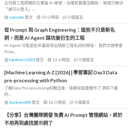
公司替工程師開好企業版 AI 帳號，治理其實還沒開始。 帳號只解決
「誰可以登入」...
由
ryanvale
發文
10 小時前
0
個留言
從 Prompt 到 Graph Engineering：這些不只是新名
詞，而是 AI Agent 踩坑後衍生的工程
AI Agent 可能是近年最容易出現新工程名詞的領域。 我們才剛學會
Prom...
由
hardness1020
發文
13 小時前
0
個留言
[Machine Learning A-Z [2026] ] 學習筆記 Day3 Data
pre-processing with Python
了解Data Pre-processing的概念後，接著就是要實作了 資料下載
的...
由
duckravel48
發文
16 小時前
0
個留言
【分享】台灣團隊開發 免費 AI Prompt 管理網站，終於
不用再到處找提示詞了