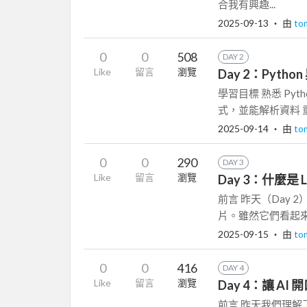
合我有興趣...
2025-09-13
‧ 由
to
0
0
508
DAY 2
Like
留言
瀏覽
Day 2：Python
學習目標 熟悉 Pyth
式，並能解析資料 重
2025-09-14
‧ 由
to
0
0
290
DAY 3
Like
留言
瀏覽
Day 3：什麼是 L
前言 昨天（Day
片。雖然它們看起來很
2025-09-15
‧ 由
to
0
0
416
DAY 4
Like
留言
瀏覽
Day 4：讓 AI 
前言 昨天我們理解了