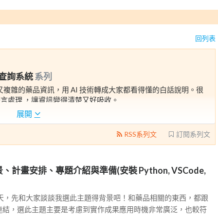
回列表
品查詢系統
系列
又複雜的藥品資訊，用 AI 技術轉成大家都看得懂的白話說明。很
言處理 ，讓資訊變得清楚又好吸收。
展開
RSS系列文
訂閱系列文
景、計畫安排、專題介紹與準備(安裝 Python, VSCode,
一天，先和大家談談我選此主題得背景吧！和藥品相關的東西，都跟
連結，選此主題主要是考慮到實作成果應用時機非常廣泛，也較符