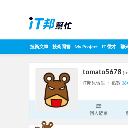
技術文章
技術問答
My Project
iT 徵才
聊
tomato5678
(t
iT邦見習生 ‧ 點數
36
個人背景