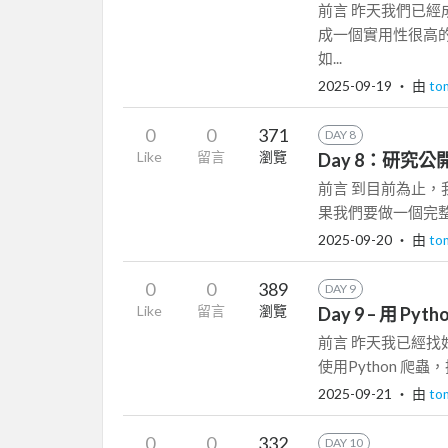
前言 昨天我們已經
成一個實用性很高
如...
2025-09-19
‧ 由
to
0
0
371
DAY 8
Like
留言
瀏覽
Day 8：研究
前言 到目前為止，我們
果我們要做一個完整的
2025-09-20
‧ 由
to
0
0
389
DAY 9
Like
留言
瀏覽
Day 9 – 用 P
前言 昨天我已經
使用Python 爬蟲
2025-09-21
‧ 由
to
0
0
332
DAY 10