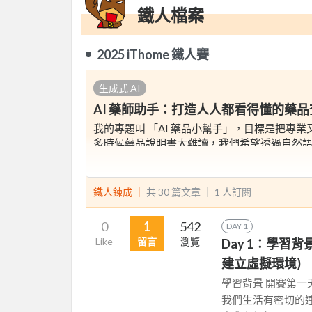
鐵人檔案
2025 iThome 鐵人賽
生成式 AI
AI 藥師助手：打造人人都看得懂的藥
我的專題叫 「AI 藥品小幫手」，目標是把專業
多時候藥品說明書太難讀，我們希望透過自然語
鐵人鍊成 ｜
共 30 篇文章 ｜
1
人訂閱
0
1
542
DAY 1
Like
留言
瀏覽
Day 1：學習背
建立虛擬環境)
學習背景 開賽第
我們生活有密切的