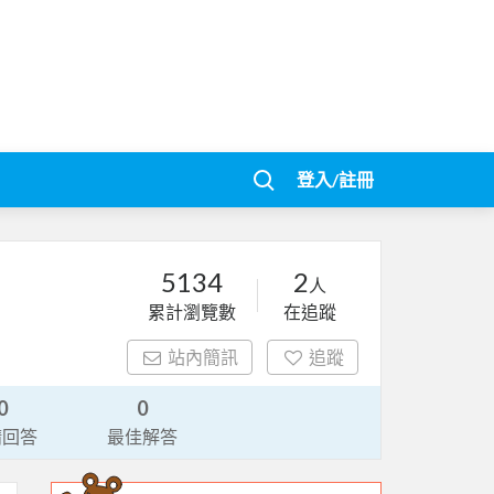
登入/註冊
5134
2
人
累計瀏覽數
在追蹤
站內簡訊
追蹤
0
0
請回答
最佳解答