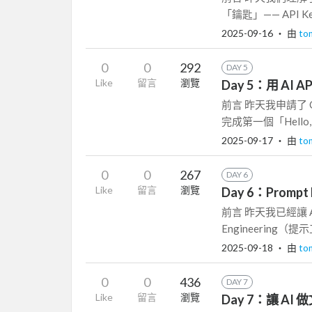
「鑰匙」—— API K
2025-09-16
‧ 由
to
0
0
292
DAY 5
Like
留言
瀏覽
Day 5：用 AI
前言 昨天我申請了 O
完成第一個「Hello, W
2025-09-17
‧ 由
to
0
0
267
DAY 6
Like
留言
瀏覽
Day 6：Prompt
前言 昨天我已經讓 
Engineering
2025-09-18
‧ 由
to
0
0
436
DAY 7
Like
留言
瀏覽
Day 7：讓 A