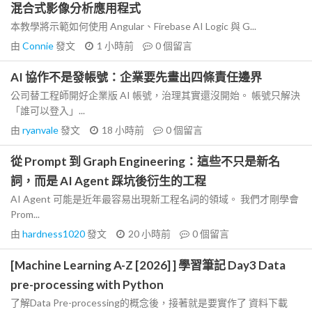
混合式影像分析應用程式
本教學將示範如何使用 Angular、Firebase AI Logic 與 G...
由
Connie
發文
1 小時前
0
個留言
AI 協作不是發帳號：企業要先畫出四條責任邊界
公司替工程師開好企業版 AI 帳號，治理其實還沒開始。 帳號只解決
「誰可以登入」...
由
ryanvale
發文
18 小時前
0
個留言
從 Prompt 到 Graph Engineering：這些不只是新名
詞，而是 AI Agent 踩坑後衍生的工程
AI Agent 可能是近年最容易出現新工程名詞的領域。 我們才剛學會
Prom...
由
hardness1020
發文
20 小時前
0
個留言
[Machine Learning A-Z [2026] ] 學習筆記 Day3 Data
pre-processing with Python
了解Data Pre-processing的概念後，接著就是要實作了 資料下載