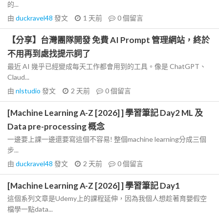
的...
由
duckravel48
發文
1 天前
0
個留言
【分享】台灣團隊開發 免費 AI Prompt 管理網站，終於
不用再到處找提示詞了
最近 AI 幾乎已經變成每天工作都會用到的工具。像是 ChatGPT、
Claud...
由
nlstudio
發文
2 天前
0
個留言
[Machine Learning A-Z [2026] ] 學習筆記 Day2 ML 及
Data pre-processing 概念
一邊要上課一邊還要寫這個不容易! 整個machine learning分成三個
步...
由
duckravel48
發文
2 天前
0
個留言
[Machine Learning A-Z [2026] ] 學習筆記 Day1
這個系列文章是Udemy上的課程延伸，因為我個人想趁著育嬰假空
檔學一點data...