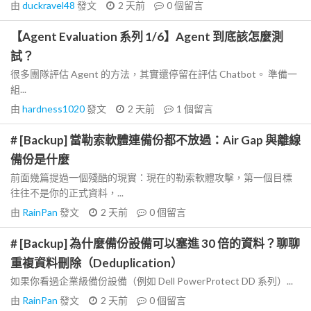
由
duckravel48
發文
2 天前
0
個留言
【Agent Evaluation 系列 1/6】Agent 到底該怎麼測
試？
很多團隊評估 Agent 的方法，其實還停留在評估 Chatbot。 準備一
組...
由
hardness1020
發文
2 天前
1
個留言
# [Backup] 當勒索軟體連備份都不放過：Air Gap 與離線
備份是什麼
前面幾篇提過一個殘酷的現實：現在的勒索軟體攻擊，第一個目標
往往不是你的正式資料，...
由
RainPan
發文
2 天前
0
個留言
# [Backup] 為什麼備份設備可以塞進 30 倍的資料？聊聊
重複資料刪除（Deduplication）
如果你看過企業級備份設備（例如 Dell PowerProtect DD 系列）...
由
RainPan
發文
2 天前
0
個留言