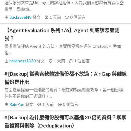
這個系列文章是Udemy上的課程延伸，因為我個人想趁著育嬰假空
檔學一點data...
由
duckravel48
發文
1 天前
0
個留言
【Agent Evaluation 系列 1/6】Agent 到底該怎麼測
試？
很多團隊評估 Agent 的方法，其實還停留在評估 Chatbot。 準備一
組...
由
hardness1020
發文
1 天前
1
個留言
# [Backup] 當勒索軟體連備份都不放過：Air Gap 與離線
備份是什麼
前面幾篇提過一個殘酷的現實：現在的勒索軟體攻擊，第一個目標
往往不是你的正式資料，...
由
RainPan
發文
1 天前
0
個留言
# [Backup] 為什麼備份設備可以塞進 30 倍的資料？聊聊
重複資料刪除（Deduplication）