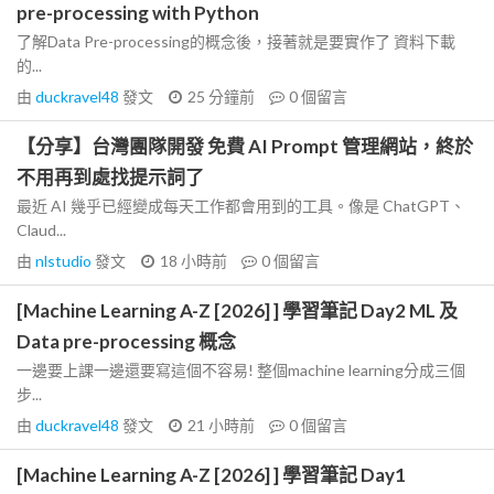
pre-processing with Python
了解Data Pre-processing的概念後，接著就是要實作了 資料下載
的...
由
duckravel48
發文
25 分鐘前
0
個留言
【分享】台灣團隊開發 免費 AI Prompt 管理網站，終於
不用再到處找提示詞了
最近 AI 幾乎已經變成每天工作都會用到的工具。像是 ChatGPT、
Claud...
由
nlstudio
發文
18 小時前
0
個留言
[Machine Learning A-Z [2026] ] 學習筆記 Day2 ML 及
Data pre-processing 概念
一邊要上課一邊還要寫這個不容易! 整個machine learning分成三個
步...
由
duckravel48
發文
21 小時前
0
個留言
[Machine Learning A-Z [2026] ] 學習筆記 Day1