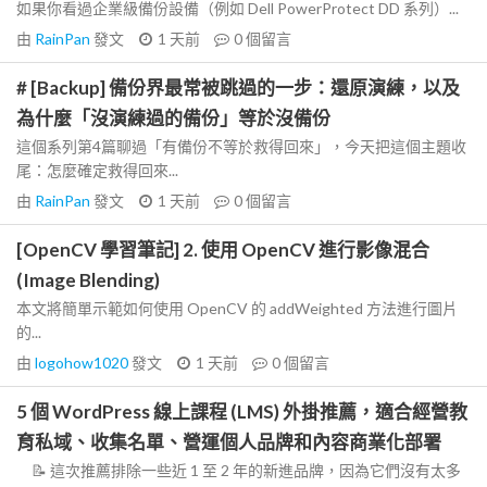
如果你看過企業級備份設備（例如 Dell PowerProtect DD 系列）...
由
RainPan
發文
1 天前
0
個留言
# [Backup] 備份界最常被跳過的一步：還原演練，以及
為什麼「沒演練過的備份」等於沒備份
這個系列第4篇聊過「有備份不等於救得回來」，今天把這個主題收
尾：怎麼確定救得回來...
由
RainPan
發文
1 天前
0
個留言
[OpenCV 學習筆記] 2. 使用 OpenCV 進行影像混合
(Image Blending)
本文將簡單示範如何使用 OpenCV 的 addWeighted 方法進行圖片
的...
由
logohow1020
發文
1 天前
0
個留言
5 個 WordPress 線上課程 (LMS) 外掛推薦，適合經營教
育私域、收集名單、營運個人品牌和內容商業化部署
📝 這次推薦排除一些近 1 至 2 年的新進品牌，因為它們沒有太多