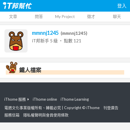
登入
文章
問答
My Project
徵才
聊天
mmnnj1245
(
mmnnj1245
)
iT邦新手
5
級 ‧ 點數
121
鐵人檔案
iThome 服務
iThome online
iThome Learning
電週文化事業版權所有、轉載必究 | Copyright © iThome
刊登廣告
服務信箱
隱私權聲明與會員使用條款