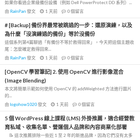
如果你看過企業級備份設備（例如 Dell PowerProtect DD 系列）...
由
RainPan
發文
1 天前
0
個留言
# [Backup] 備份界最常被跳過的一步：還原演練，以及
為什麼「沒演練過的備份」等於沒備份
這個系列第4篇聊過「有備份不等於救得回來」，今天把這個主題收
尾：怎麼確定救得回來...
由
RainPan
發文
1 天前
0
個留言
[OpenCV 學習筆記] 2. 使用 OpenCV 進行影像混合
(Image Blending)
本文將簡單示範如何使用 OpenCV 的 addWeighted 方法進行圖片
的...
由
logohow1020
發文
1 天前
0
個留言
5 個 WordPress 線上課程 (LMS) 外掛推薦，適合經營教
育私域、收集名單、營運個人品牌和內容商業化部署
📝 這次推薦排除一些近 1 至 2 年的新進品牌，因為它們沒有太多