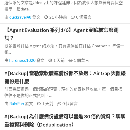
這個系列文章是Udemy上的課程延伸，因為我個人想趁著育嬰假空
檔學一點data...
由
duckravel48
發文
21 小時前
0
個留言
【Agent Evaluation 系列 1/6】Agent 到底該怎麼測
試？
很多團隊評估 Agent 的方法，其實還停留在評估 Chatbot。 準備一
組...
由
hardness1020
發文
1 天前
1
個留言
# [Backup] 當勒索軟體連備份都不放過：Air Gap 與離線
備份是什麼
前面幾篇提過一個殘酷的現實：現在的勒索軟體攻擊，第一個目標
往往不是你的正式資料，...
由
RainPan
發文
1 天前
0
個留言
# [Backup] 為什麼備份設備可以塞進 30 倍的資料？聊聊
重複資料刪除（Deduplication）