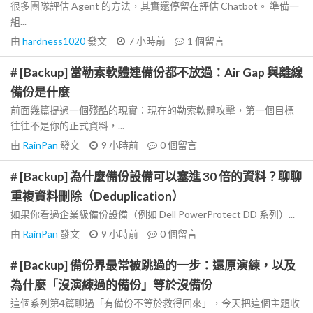
很多團隊評估 Agent 的方法，其實還停留在評估 Chatbot。 準備一
組...
由
hardness1020
發文
7 小時前
1
個留言
# [Backup] 當勒索軟體連備份都不放過：Air Gap 與離線
備份是什麼
前面幾篇提過一個殘酷的現實：現在的勒索軟體攻擊，第一個目標
往往不是你的正式資料，...
由
RainPan
發文
9 小時前
0
個留言
# [Backup] 為什麼備份設備可以塞進 30 倍的資料？聊聊
重複資料刪除（Deduplication）
如果你看過企業級備份設備（例如 Dell PowerProtect DD 系列）...
由
RainPan
發文
9 小時前
0
個留言
# [Backup] 備份界最常被跳過的一步：還原演練，以及
為什麼「沒演練過的備份」等於沒備份
這個系列第4篇聊過「有備份不等於救得回來」，今天把這個主題收