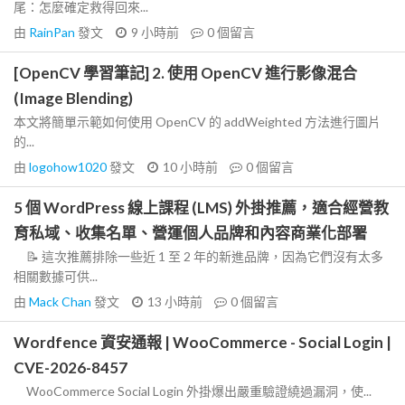
尾：怎麼確定救得回來...
由
RainPan
發文
9 小時前
0
個留言
[OpenCV 學習筆記] 2. 使用 OpenCV 進行影像混合
(Image Blending)
本文將簡單示範如何使用 OpenCV 的 addWeighted 方法進行圖片
的...
由
logohow1020
發文
10 小時前
0
個留言
5 個 WordPress 線上課程 (LMS) 外掛推薦，適合經營教
育私域、收集名單、營運個人品牌和內容商業化部署
📝 這次推薦排除一些近 1 至 2 年的新進品牌，因為它們沒有太多
相關數據可供...
由
Mack Chan
發文
13 小時前
0
個留言
Wordfence 資安通報 | WooCommerce - Social Login |
CVE-2026-8457
WooCommerce Social Login 外掛爆出嚴重驗證繞過漏洞，使...