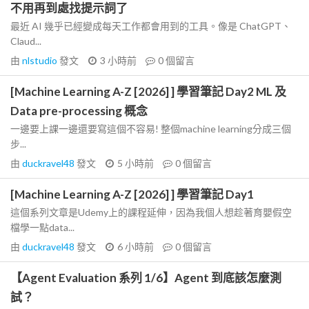
不用再到處找提示詞了
最近 AI 幾乎已經變成每天工作都會用到的工具。像是 ChatGPT、
Claud...
由
nlstudio
發文
3 小時前
0
個留言
[Machine Learning A-Z [2026] ] 學習筆記 Day2 ML 及
Data pre-processing 概念
一邊要上課一邊還要寫這個不容易! 整個machine learning分成三個
步...
由
duckravel48
發文
5 小時前
0
個留言
[Machine Learning A-Z [2026] ] 學習筆記 Day1
這個系列文章是Udemy上的課程延伸，因為我個人想趁著育嬰假空
檔學一點data...
由
duckravel48
發文
6 小時前
0
個留言
【Agent Evaluation 系列 1/6】Agent 到底該怎麼測
試？