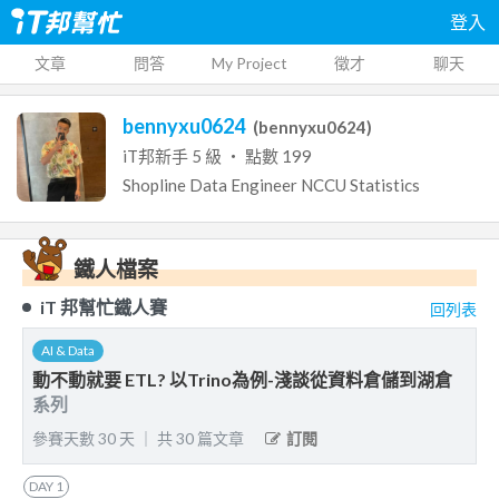
登入
文章
問答
My Project
徵才
聊天
bennyxu0624
(
bennyxu0624
)
iT邦新手
5
級 ‧ 點數
199
Shopline
Data Engineer
NCCU
Statistics
鐵人檔案
iT 邦幫忙鐵人賽
回列表
AI & Data
動不動就要 ETL? 以Trino為例-淺談從資料倉儲到湖倉
系列
參賽天數
30
天
｜
共
30
篇文章
訂閱
DAY
1