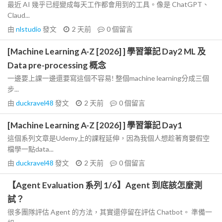
最近 AI 幾乎已經變成每天工作都會用到的工具。像是 ChatGPT、
Claud...
由
nlstudio
發文
2 天前
0
個留言
[Machine Learning A-Z [2026] ] 學習筆記 Day2 ML 及
Data pre-processing 概念
一邊要上課一邊還要寫這個不容易! 整個machine learning分成三個
步...
由
duckravel48
發文
2 天前
0
個留言
[Machine Learning A-Z [2026] ] 學習筆記 Day1
這個系列文章是Udemy上的課程延伸，因為我個人想趁著育嬰假空
檔學一點data...
由
duckravel48
發文
2 天前
0
個留言
【Agent Evaluation 系列 1/6】Agent 到底該怎麼測
試？
很多團隊評估 Agent 的方法，其實還停留在評估 Chatbot。 準備一