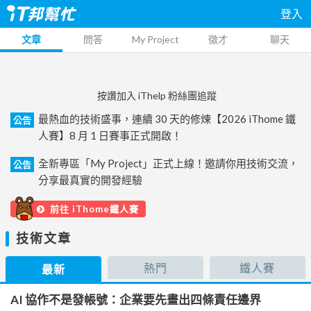
登入
文章
問答
My Project
徵才
聊天
按讚加入 iThelp 粉絲團追蹤
最熱血的技術盛事，連續 30 天的修煉【2026 iThome 鐵
公告
人賽】8 月 1 日賽事正式開啟！
全新專區「My Project」正式上線！邀請你用技術交流，
公告
分享最真實的開發經驗
前往 iThome鐵人賽
技術文章
熱門
鐵人賽
最新
AI 協作不是發帳號：企業要先畫出四條責任邊界