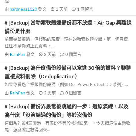
組...
由
hardness1020
發文
2 天前
1
個留言
# [Backup] 當勒索軟體連備份都不放過：Air Gap 與離線
備份是什麼
前面幾篇提過一個殘酷的現實：現在的勒索軟體攻擊，第一個目標
往往不是你的正式資料，...
由
RainPan
發文
2 天前
0
個留言
# [Backup] 為什麼備份設備可以塞進 30 倍的資料？聊聊
重複資料刪除（Deduplication）
如果你看過企業級備份設備（例如 Dell PowerProtect DD 系列）...
由
RainPan
發文
2 天前
0
個留言
# [Backup] 備份界最常被跳過的一步：還原演練，以及
為什麼「沒演練過的備份」等於沒備份
這個系列第4篇聊過「有備份不等於救得回來」，今天把這個主題收
尾：怎麼確定救得回來...