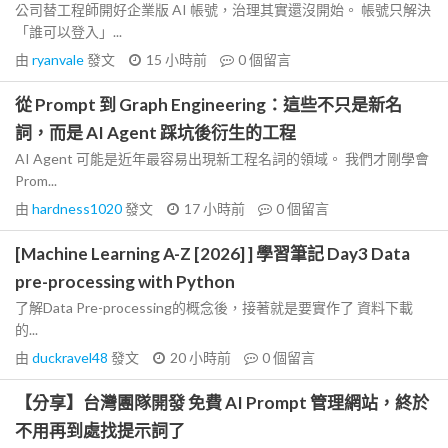
公司替工程師開好企業版 AI 帳號，治理其實還沒開始。 帳號只解決
「誰可以登入」...
由
ryanvale
發文
15 小時前
0
個留言
從 Prompt 到 Graph Engineering：這些不只是新名
詞，而是 AI Agent 踩坑後衍生的工程
AI Agent 可能是近年最容易出現新工程名詞的領域。 我們才剛學會
Prom...
由
hardness1020
發文
17 小時前
0
個留言
[Machine Learning A-Z [2026] ] 學習筆記 Day3 Data
pre-processing with Python
了解Data Pre-processing的概念後，接著就是要實作了 資料下載
的...
由
duckravel48
發文
20 小時前
0
個留言
【分享】台灣團隊開發 免費 AI Prompt 管理網站，終於
不用再到處找提示詞了